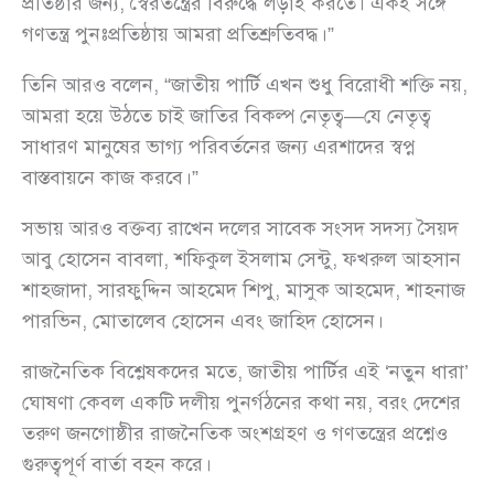
প্রতিষ্ঠার জন্য, স্বৈরতন্ত্রের বিরুদ্ধে লড়াই করতে। একই সঙ্গে
গণতন্ত্র পুনঃপ্রতিষ্ঠায় আমরা প্রতিশ্রুতিবদ্ধ।”
তিনি আরও বলেন, “জাতীয় পার্টি এখন শুধু বিরোধী শক্তি নয়,
আমরা হয়ে উঠতে চাই জাতির বিকল্প নেতৃত্ব—যে নেতৃত্ব
সাধারণ মানুষের ভাগ্য পরিবর্তনের জন্য এরশাদের স্বপ্ন
বাস্তবায়নে কাজ করবে।”
সভায় আরও বক্তব্য রাখেন দলের সাবেক সংসদ সদস্য সৈয়দ
আবু হোসেন বাবলা, শফিকুল ইসলাম সেন্টু, ফখরুল আহসান
শাহজাদা, সারফুদ্দিন আহমেদ শিপু, মাসুক আহমেদ, শাহনাজ
পারভিন, মোতালেব হোসেন এবং জাহিদ হোসেন।
রাজনৈতিক বিশ্লেষকদের মতে, জাতীয় পার্টির এই ‘নতুন ধারা’
ঘোষণা কেবল একটি দলীয় পুনর্গঠনের কথা নয়, বরং দেশের
তরুণ জনগোষ্ঠীর রাজনৈতিক অংশগ্রহণ ও গণতন্ত্রের প্রশ্নেও
গুরুত্বপূর্ণ বার্তা বহন করে।