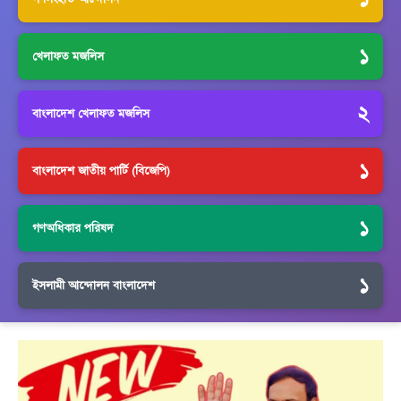
১
খেলাফত মজলিস
২
বাংলাদেশ খেলাফত মজলিস
১
বাংলাদেশ জাতীয় পার্টি (বিজেপি)
১
গণঅধিকার পরিষদ
১
ইসলামী আন্দোলন বাংলাদেশ