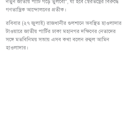
নতুন জাতীয় পার্টি গড়ে তুলবো”, যা হবে স্বৈরতন্ত্রের বিরুদ্ধে
গণতান্ত্রিক আন্দোলনের প্রতীক।
রবিবার (২৭ জুলাই) রাজধানীর গুলশানে অবস্থিত হাওলাদার
টাওয়ারে জাতীয় পার্টির ঢাকা মহানগর দক্ষিণের নেতাদের
সঙ্গে মতবিনিময় সভায় এসব কথা বলেন রুহুল আমিন
হাওলাদার।