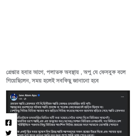
গ্রেপ্তার হবার আগে, পলাতক অবস্থায় , অপু যে ফেসবুক বলে
গিয়েছিলেন, সময় হলেই সবকিছু জানানো হবে