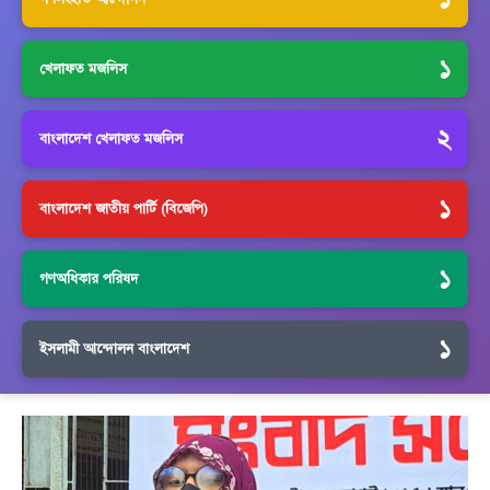
১
খেলাফত মজলিস
২
বাংলাদেশ খেলাফত মজলিস
১
বাংলাদেশ জাতীয় পার্টি (বিজেপি)
১
গণঅধিকার পরিষদ
১
ইসলামী আন্দোলন বাংলাদেশ