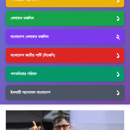
১
খেলাফত মজলিস
২
বাংলাদেশ খেলাফত মজলিস
১
বাংলাদেশ জাতীয় পার্টি (বিজেপি)
১
গণঅধিকার পরিষদ
১
ইসলামী আন্দোলন বাংলাদেশ