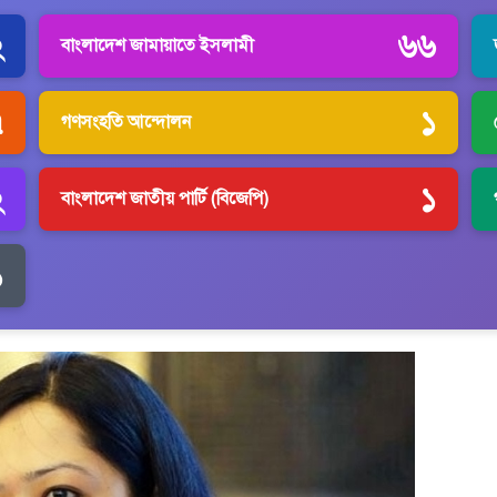
২
৬৬
বাংলাদেশ জামায়াতে ইসলামী
৭
১
গণসংহতি আন্দোলন
২
১
বাংলাদেশ জাতীয় পার্টি (বিজেপি)
১