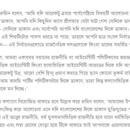
 রুমিন বলেন, ‘আমি যদি আরেকটু ব্রডার পার্সপেক্টিভে বিষয়টি আলোচনা
তাকান, আপনি যদি কিছুদিন আগে শ্রীলঙ্কায় যেটা ঘটে গেল সেদিকে তা
িল— সেদিকে তাকান এবং সর্বোপরি আপনি যদি বাংলাদেশের দিকে তাকান।
এই শিফটিংটার পালস ধরতে না পারে, তাহলে আপনি ছাত্র সংসদ নির্বাচন
েন— এই নির্বাচনগুলোতে রাজনৈতিক দলগুলোকে কিংবা তাদের সমর্থিত প
্পল, আমরা একসময় বয়ানের রাজনীতি বা আইডেন্টিটি পলিটিকসের জয়জ
ত্তিক আইডেন্টিটি কিংবা ভাষাভিত্তিক আইডেন্টিটি।ভারতের দিকে যদি আপন
রেকটু উগ্র, আরো বেশি হিন্দু প্রমাণ করতে গিয়ে হ্যান কোনো কুকর্ম না
ে আম আদমি পার্টির পলিটিকসটার দিকে তাকান, তারা কিন্তু কল্যাণভিত্ত
কে মন দিচ্ছে।’
ল্যাণে নিয়োজিত থাকতে হবে উল্লেখ করে রুমিন বলেন, ‘আমাদের উ
িপ্ত করে আলোচনা এনে যদি বাংলাদেশের দিকে তাকান মুক্তিযুদ্ধের পক্
 এই তত্ত্বের রাজনীতি, ধর্ম মুসলমানভিত্তিক রাজনীতি হবে মানে ধর্মভি
য় এবং লম্বা রেসের ঘোড়া হয়ে টিকে থাকতে ভাই আপনাকে ওয়েলফেয