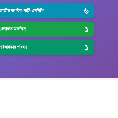
৬
জাতীয় নাগরিক পার্টি-এনসিপি
১
খেলাফত মজলিস
১
গণঅধিকার পরিষদ