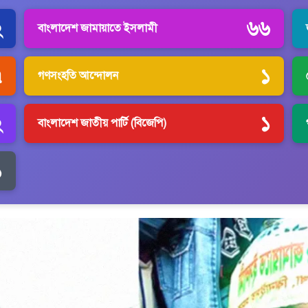
২
৬৬
বাংলাদেশ জামায়াতে ইসলামী
৭
১
গণসংহতি আন্দোলন
২
১
বাংলাদেশ জাতীয় পার্টি (বিজেপি)
১