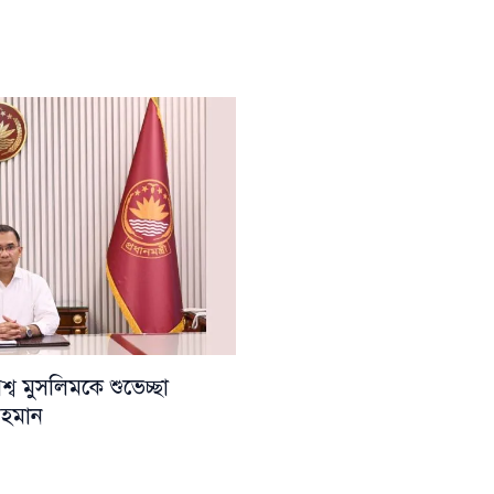
ব মুসলিমকে শুভেচ্ছা
 রহমান