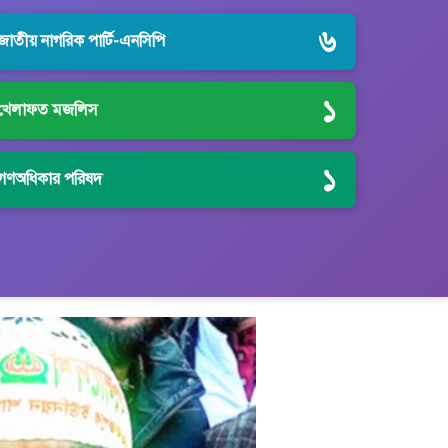
৬
জাতীয় নাগরিক পার্টি-এনসিপি
১
খেলাফত মজলিস
১
গণঅধিকার পরিষদ