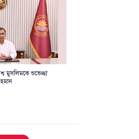
ব মুসলিমকে শুভেচ্ছা
 রহমান