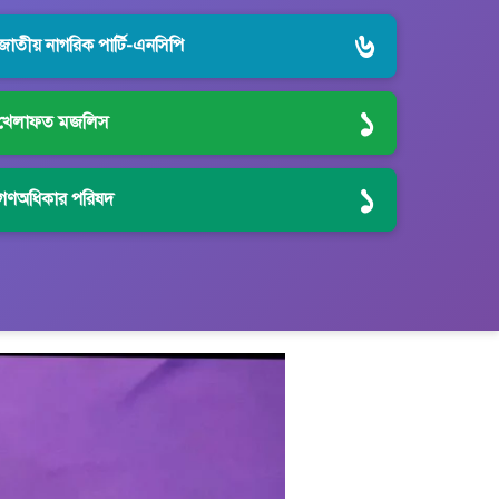
৬
জাতীয় নাগরিক পার্টি-এনসিপি
১
খেলাফত মজলিস
১
গণঅধিকার পরিষদ