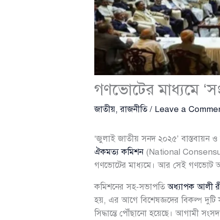
গণভোটের মাধ্যমে ‘স
জাতীয়
,
রাজনীতি
/
Leave a Comme
‘জুলাই জাতীয় সনদ ২০২৫’ বাস্তবায়ন ও
ঐকমত্য কমিশন
(National Consensus 
গণভোটের মাধ্যমে। আর সেই গণভোট অনু
কমিশনের সহ-সভাপতি
অধ্যাপক আলী র
হয়, এর আগে বিশেষজ্ঞদের বিকল্প দুটি 
সিদ্ধান্তে পৌঁছানো হয়েছে। আগামী সংসদ