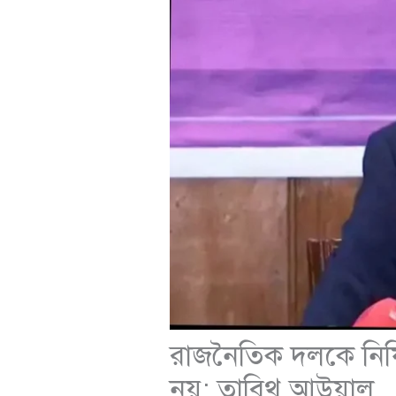
রাজনৈতিক দলকে নিষ
নয়: তাবিথ আউয়াল