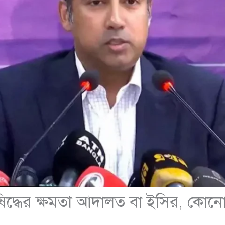
িদ্ধের ক্ষমতা আদালত বা ইসির, কো