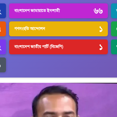
২
৬৬
বাংলাদেশ জামায়াতে ইসলামী
৭
১
গণসংহতি আন্দোলন
২
১
বাংলাদেশ জাতীয় পার্টি (বিজেপি)
১