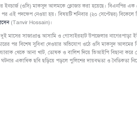
 ইনচার্জ (ওসি) মাকসুদ আলমকে ক্লোজড করা হয়েছে। বিএনপির এক নে
পর এই পদক্ষেপ নেওয়া হয়। বিষয়টি শনিবার (২০ সেপ্টেম্বর) বিকেলে ন
োসেন
(Tanvir Hossain)।
 বছর দুই মাসের সাজাপ্রাপ্ত আসামি ও গোসাইরহাট উপজেলার নাগেরপাড
ারের পর বিশেষ সুবিধা দেওয়ার অভিযোগ ওঠে ওসি মাকসুদ আলমের বি
ে ব্যারাক থেকে আনা খাট, তোষক ও বালিশ দিয়ে ভিআইপি বিছানা ক
টনার একাধিক ছবি ছড়িয়ে পড়লে পুলিশের দায়বদ্ধতা ও নৈতিকতা নিয়ে দে