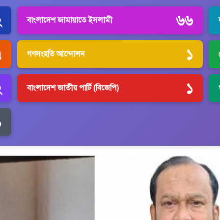
২
৬৬
বাংলাদেশ জামায়াতে ইসলামী
৭
১
গণসংহতি আন্দোলন
২
১
বাংলাদেশ জাতীয় পার্টি (বিজেপি)
১