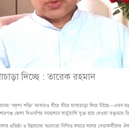
থাচাড়া দিচ্ছে : তারেক রহমান
রনের ‘অদৃশ্য শক্তি’ আবারও ধীরে ধীরে মাথাচাড়া দিয়ে উঠছে—এমন মন্
গঞ্জ জেলা বিএনপির সম্মেলনে ভার্চুয়ালি যুক্ত হয়ে দেওয়া বক্তৃতায় ত
কার প্রতিষ্ঠা ও উন্নয়নের অগ্রযাত্রা নিশ্চিত করতে দলের নেতাকর্মীদের 