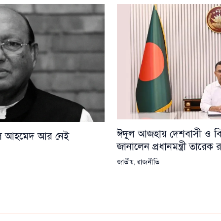
ঈদুল আজহায় দেশবাসী ও বিশ্
য়েল আহমেদ আর নেই
জানালেন প্রধানমন্ত্রী তারেক
জাতীয়
,
রাজনীতি