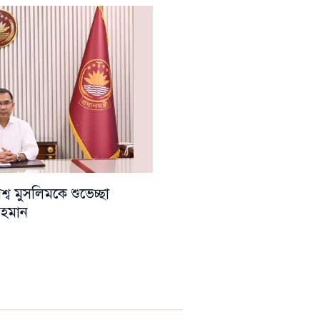
ব মুসলিমকে শুভেচ্ছা
 রহমান