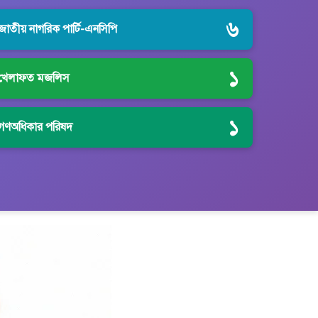
৬
জাতীয় নাগরিক পার্টি-এনসিপি
১
খেলাফত মজলিস
১
গণঅধিকার পরিষদ