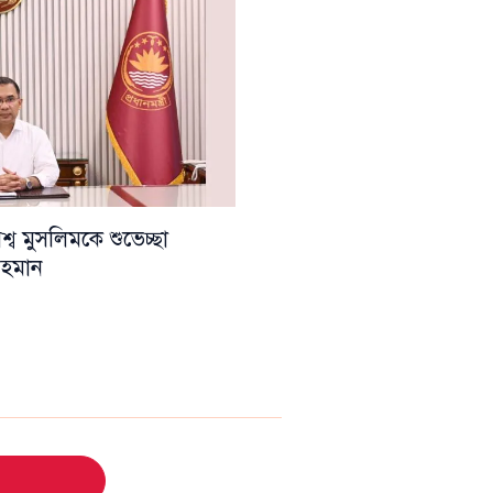
ব মুসলিমকে শুভেচ্ছা
 রহমান