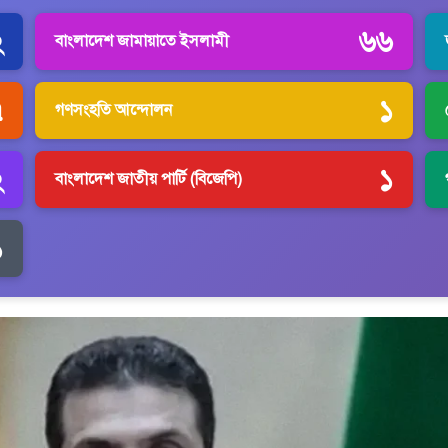
২
৬৬
বাংলাদেশ জামায়াতে ইসলামী
৭
১
গণসংহতি আন্দোলন
২
১
বাংলাদেশ জাতীয় পার্টি (বিজেপি)
১