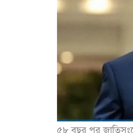
৫৮ বছর পর জাতিসংঘে