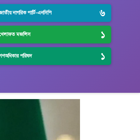
৬
জাতীয় নাগরিক পার্টি-এনসিপি
১
খেলাফত মজলিস
১
গণঅধিকার পরিষদ