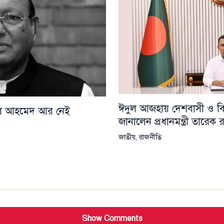
ঈদুল আজহায় দেশবাসী ও বিশ্
য়েল আহমেদ আর নেই
জানালেন প্রধানমন্ত্রী তারেক
জাতীয়
,
রাজনীতি
Show Comments