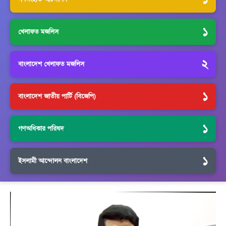
১
খেলাফত মজলিস
২
বাংলাদেশ খেলাফত মজলিস
১
বাংলাদেশ জাতীয় পার্টি (বিজেপি)
১
গণঅধিকার পরিষদ
১
ইসলামী আন্দোলন বাংলাদেশ