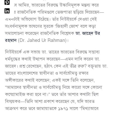
নায়েবে আমির, ভারতের বিরুদ্ধে উস্কানিমূলক মন্তব্য করে
দেশের রাজনৈতিক পরিমণ্ডলে তেজপাতা ছড়িয়ে দিয়েছেন—
এমনটাই অভিযোগ উঠেছে। তাঁর নিউইয়র্কে দেওয়া সেই
সংবর্ধনামূলক ভাষণের সুরকে ‘জিহাদী জোশ’ বলে কড়া
সমালোচনা করেছেন রাজনৈতিক বিশ্লেষক
ডা. জাহেদ উর
রহমান
(Dr. Jahed Ur Rahman)।
নিউইয়র্কে এক সভায় ডা. তাহের ভারতের বিরুদ্ধে সম্ভাব্য
ধর্মযুদ্ধের কথাই উত্থাপন করেছেন—এমন দাবি করেন ডা.
জাহেদ। প্রশ্ন রেখেছেন, হঠাৎ কেন এই তীব্র রুরু? বক্তৃতায় ডা.
তাহের বাংলাদেশের স্বাধীনতা ও সার্বভৌমত্ব রক্ষার
অঙ্গীকারের কথাই বলেছেন; একই সঙ্গে তিনি বলেছেন,
“আমাদের স্বাধীনতা ও সার্বভৌমত্ব নিয়ে কারো সঙ্গে কোনো
কম্প্রোমাইজ করা হবে না।” তবে তাঁর আশার কথাটা ছিল
বিস্ময়কর—তিনি আশা প্রকাশ করেছেন যে, যদি ভারত
আক্রমণ করে তবে জামায়াতকে ১৯৭১ সালে “মিথ্যাভাবে