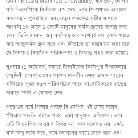
(Amir Khosru Mahmud Chowdhury) বলেছেন, জনগণ
যদি বিএনপিকে নির্বাচনে রায় দেয়, তবে শিল্পখাতে হারানো
কর্মসংস্থান পুনরুদ্ধার এবং নতুন কর্মক্ষেত্র সৃষ্টির মাধ্যমে
আগামী ১৮ মাসে ১ কোটি মানুষের কর্মসংস্থানের ব্যবস্থা করা
হবে। তিনি জানান, শুধু কর্মসংস্থানের সংখ্যাই নয়, কোন খাতে
কত আত্মকর্মসংস্থান হবে এবং কীভাবে তা বাস্তবায়ন করা হবে
সে বিষয়েও বিস্তারিত পরিকল্পনা ও সিদ্ধান্ত গ্রহণ করা হয়েছে।
বুধবার (১ অক্টোবর) সন্ধ্যায় টাঙ্গাইলের মির্জাপুর উপজেলার
কুমুদিনী হাসপাতালের পাশের দানবীর বণদা প্রসাদ সাহার
মন্দিরের পূজা মণ্ডপ পরিদর্শনের আগে সাংবাদিকদের প্রশ্নের
জবাবে তিনি এ ঘোষণা দেন।
প্রশ্নোত্তর পর্বে পিআর প্রসঙ্গে বিএনপির এই নেতা বলেন,
“পিআর পদ্ধতি চাইতে পারে, এটা মানুষের অধিকার। তবে
এটি বিএনপির দেওয়ার বিষয় নয়, অন্য দলেরও নয়। কেউ
যদি কিছু দাবি করে, তবে জনগণের কাছে যেতে হবে এবং