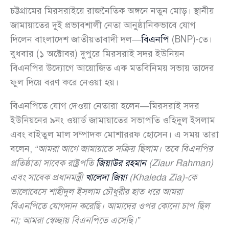
চট্টগ্রামের মিরসরাইয়ে রাজনৈতিক অঙ্গনে নতুন মোড়। স্থানীয়
জামায়াতের দুই প্রভাবশালী নেতা আনুষ্ঠানিকভাবে যোগ
দিলেন বাংলাদেশ জাতীয়তাবাদী দল—
বিএনপি
(BNP)-তে।
বুধবার (১ অক্টোবর) দুপুরে মিরসরাই সদর ইউনিয়ন
বিএনপির উদ্যোগে আয়োজিত এক মতবিনিময় সভায় তাদের
ফুল দিয়ে বরণ করে নেওয়া হয়।
বিএনপিতে যোগ দেওয়া নেতারা হলেন—মিরসরাই সদর
ইউনিয়নের ৯নং ওয়ার্ড জামায়াতের সভাপতি ওহিদুল ইসলাম
এবং বাইতুল মাল সম্পাদক মোশাররফ হোসেন। এ সময় তারা
বলেন,
“আমরা আগে জামায়াতে সক্রিয় ছিলাম। তবে বিএনপির
প্রতিষ্ঠাতা সাবেক রাষ্ট্রপতি
জিয়াউর রহমান
(Ziaur Rahman)
এবং সাবেক প্রধানমন্ত্রী
খালেদা জিয়া
(Khaleda Zia)-কে
ভালোবেসে শাহীদুল ইসলাম চৌধুরীর হাত ধরে আমরা
বিএনপিতে যোগদান করেছি। আমাদের ওপর কোনো চাপ ছিল
না; আমরা স্বেচ্ছায় বিএনপিতে এসেছি।”