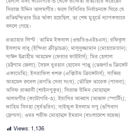
হেলাল এবং ক্যাটাগরি-৩ থেকে প্রার্থিতা প্রত্যাহার করেছেন
সিরাজ উদ্দিন আলমগীর। ফলে বিসিবির নির্বাচনকে ঘিরে যে
প্রতিদ্বন্দ্বিতার চিত্র আঁকা হয়েছিল, তা শেষ মুহূর্তে ব্যাপকভাবে
বদলে গেছে।
প্রত্যাহার লিস্ট : তামিম ইকবাল (ওল্ডডিওএইচএস); রফিকুল
ইসলাম বাবু (ইন্দিরা ক্রীড়াচক্র); মাসুদুজ্জামান (মোহামেডান);
সাঈদ ইব্রাহীম আহমেদ (ফেয়ার ফাইটার্স); মির হেলাল
(চট্টগাম জেলা); সৈয়দ বুরহান হোসেন পাপ্পু (তেজগাঁও ক্রিকেট
একাডেমি); ইসরাফিল খশরু (এক্সিউম ক্রিকেটার্স); সাব্বির
আহমেদ রুবেল (প্রগতি সেবা সংঘ); তৌহিদ তারেক (পাবনা);
অসিফ রাব্বানী (শাইনপুকুর); সিরাজ উদ্দিন মোহাম্মদ
আলমগীর (ক্যাটাগরি-৩); ইয়াসির আব্বাস (আজাদ স্পোর্টিং);
ফাহিম সিনহা (সুর্যতরিণ); সাইফুল ইসলাম সপু (গুপিবাগ
ফ্রেন্ডস); ওমর শরীফ মোহাম্মদ ইমরান (বাংলাদেশ বয়েজ)
Views:
1,136