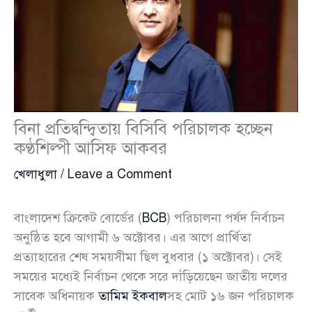
বিনা প্রতিদ্বন্দ্বিতায় বিসিবি পরিচালক হচ্ছেন
কণ্ঠশিল্পী আসিফ আকবর
খেলাধুলা
/
Leave a Comment
বাংলাদেশ ক্রিকেট বোর্ডের (
BCB
) পরিচালনা পর্ষদ নির্বাচন
অনুষ্ঠিত হবে আগামী ৬ অক্টোবর। এর আগে প্রার্থিতা
প্রত্যাহারের শেষ সময়সীমা ছিল বুধবার (১ অক্টোবর)। সেই
সময়ের মধ্যেই নির্বাচন থেকে সরে দাঁড়িয়েছেন জাতীয় দলের
সাবেক অধিনায়ক
তামিম ইকবাল
সহ মোট ১৬ জন পরিচালক