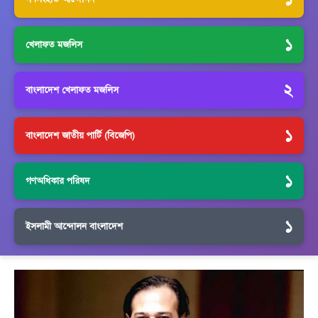
১
খেলাফত মজলিস
২
বাংলাদেশ খেলাফত মজলিস
১
বাংলাদেশ জাতীয় পার্টি (বিজেপি)
১
গণঅধিকার পরিষদ
১
ইসলামী আন্দোলন বাংলাদেশ