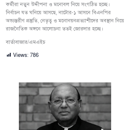
কর্মীরা নতুন উদ্দীপনা ও মনোবল নিয়ে সংগঠিত হচ্ছে।
নির্বাচন যত ঘনিয়ে আসছে, নাটোর-১ আসনে বিএনপির
অভ্যন্তরীণ প্রস্তুতি, নেতৃত্ব ও মনোনয়নপ্রত্যাশীদের অবস্থান নিয়ে
রাজনৈতিক অঙ্গনে আলোচনা ততই জোরদার হচ্ছে।
বার্তাবাজার/এমএইচ
Views:
786