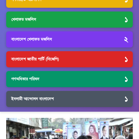
১
খেলাফত মজলিস
২
বাংলাদেশ খেলাফত মজলিস
১
বাংলাদেশ জাতীয় পার্টি (বিজেপি)
১
গণঅধিকার পরিষদ
১
ইসলামী আন্দোলন বাংলাদেশ