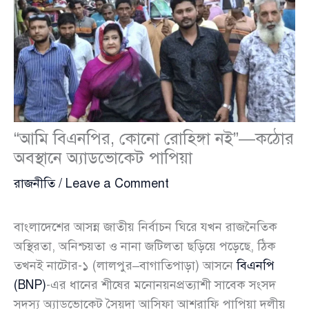
“আমি বিএনপির, কোনো রোহিঙ্গা নই”—কঠোর
অবস্থানে অ্যাডভোকেট পাপিয়া
রাজনীতি
/
Leave a Comment
বাংলাদেশের আসন্ন জাতীয় নির্বাচন ঘিরে যখন রাজনৈতিক
অস্থিরতা, অনিশ্চয়তা ও নানা জটিলতা ছড়িয়ে পড়েছে, ঠিক
তখনই নাটোর-১ (লালপুর–বাগাতিপাড়া) আসনে
বিএনপি
(BNP)
-এর ধানের শীষের মনোনয়নপ্রত্যাশী সাবেক সংসদ
সদস্য অ্যাডভোকেট সৈয়দা আসিফা আশরাফি পাপিয়া দলীয়