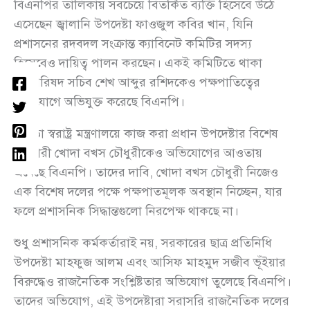
বিএনপির তালিকায় সবচেয়ে বিতর্কিত ব্যক্তি হিসেবে উঠে
এসেছেন জ্বালানি উপদেষ্টা ফাওজুল কবির খান, যিনি
প্রশাসনের রদবদল সংক্রান্ত ক্যাবিনেট কমিটির সদস্য
হিসেবেও দায়িত্ব পালন করছেন। একই কমিটিতে থাকা
মন্ত্রিপরিষদ সচিব শেখ আব্দুর রশিদকেও পক্ষপাতিত্বের
অভিযোগে অভিযুক্ত করেছে বিএনপি।
এছাড়া স্বরাষ্ট্র মন্ত্রণালয়ে কাজ করা প্রধান উপদেষ্টার বিশেষ
সহকারী খোদা বখস চৌধুরীকেও অভিযোগের আওতায়
এনেছে বিএনপি। তাদের দাবি, খোদা বখস চৌধুরী নিজেও
এক বিশেষ দলের পক্ষে পক্ষপাতমূলক অবস্থান নিচ্ছেন, যার
ফলে প্রশাসনিক সিদ্ধান্তগুলো নিরপেক্ষ থাকছে না।
শুধু প্রশাসনিক কর্মকর্তারাই নয়, সরকারের ছাত্র প্রতিনিধি
উপদেষ্টা মাহফুজ আলম এবং আসিফ মাহমুদ সজীব ভূঁইয়ার
বিরুদ্ধেও রাজনৈতিক সংশ্লিষ্টতার অভিযোগ তুলেছে বিএনপি।
তাদের অভিযোগ, এই উপদেষ্টারা সরাসরি রাজনৈতিক দলের