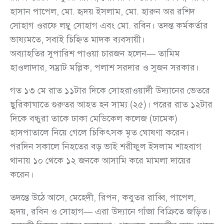
হাসান পাপেল, মো. হৃদয় ইসলাম, মো. হারুন অর রশিদ
সোহাগ ওরফে লম্বু সোহাগ এবং মো. রবিন। তদন্ত কর্মকর্তার
ভাষ্যমতে, সবাই চিহ্নিত মাদক ব্যবসায়ী।
অব্যাহতির সুপারিশ পাওয়া চারজন হলেন— তামিম
হাওলাদার, সম্রাট মল্লিক, পলাশ সরদার ও সুজন সরকার।
গত ১৩ মে রাত ১১টার দিকে সোহরাওয়ার্দী উদ্যানের ভেতরে
ছুরিকাঘাতে গুরুতর আহত হন সাম্য (২৫)। পরের রাত ১২টার
দিকে বন্ধুরা তাকে ঢাকা মেডিকেল কলেজ (ঢামেক)
হাসপাতালে নিয়ে গেলে চিকিৎসক মৃত ঘোষণা করেন।
পরদিন সকালে নিহতের বড় ভাই শরীফুল ইসলাম শাহবাগ
থানায় ১০ থেকে ১২ জনকে আসামি করে মামলা দায়ের
করেন।
তদন্তে উঠে আসে, মেহেদী, রিপন, কবুতর রাব্বি, পাপেল,
হৃদয়, রবিন ও সোহাগ— এরা উদ্যানে গাঁজা বিক্রিতে জড়িত।