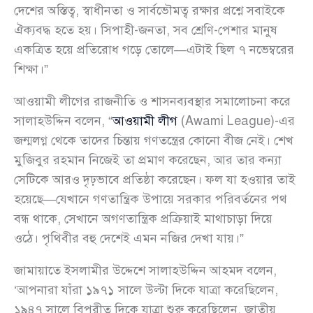
দেশের অস্তিত্ব, স্বাধীনতা ও সার্বভৌমত্ব রক্ষার প্রশ্নে সবাইকে
ঐক্যবদ্ধ হতে হয়। সিপাহী-জনতা, সব শ্রেণি-পেশার মানুষ
একত্রিত হয়ে প্রতিরোধ গড়ে তোলে—এটাই ছিল ৭ নভেম্বরের
শিক্ষা।”
আওয়ামী লীগের রাজনীতি ও শাসনব্যবস্থার সমালোচনা করে
সালাহউদ্দিন বলেন, “
আওয়ামী লীগ
(Awami League)-এর
জন্মলগ্ন থেকে তাদের চিন্তায় গণতন্ত্রের কোনো বীজ নেই। শেখ
মুজিবুর রহমান নিজেই তা প্রমাণ করেছেন, আর তার কন্যা
সেটিকে আরও দৃঢ়ভাবে প্রতিষ্ঠা করেছেন। ফল যা হওয়ার তাই
হয়েছে—যেখানে গণতান্ত্রিক উপায়ে সরকার পরিবর্তনের পথ
বন্ধ থাকে, সেখানে অগণতান্ত্রিক প্রক্রিয়াই মাথাচাড়া দিয়ে
ওঠে। পৃথিবীর বহু দেশেই এমন নজির দেখা যায়।”
জামায়াতে ইসলামীর উদ্দেশে সালাহউদ্দিন আহমদ বলেন,
‘আপনারা যাঁরা ১৯৭১ সালে উল্টা দিকে যাত্রা করেছিলেন,
১৯৪৭ সালে বিপরীত দিকে যাত্রা শুরু করেছিলেন, জাতীয়