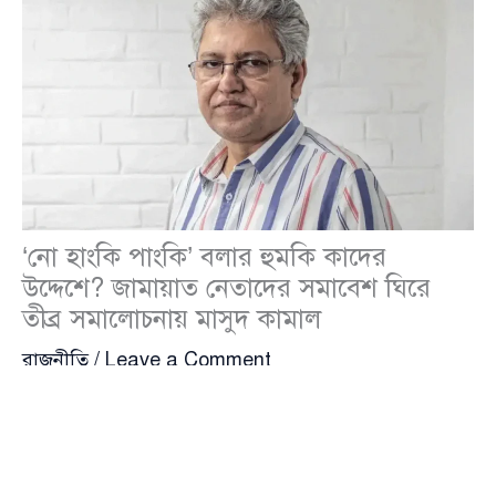
‘নো হাংকি পাংকি’ বলার হুমকি কাদের
উদ্দেশে? জামায়াত নেতাদের সমাবেশ ঘিরে
তীব্র সমালোচনায় মাসুদ কামাল
রাজনীতি
/
Leave a Comment
জামায়াতে ইসলামীর সাম্প্রতিক রাজনৈতিক কার্যক্রম এবং ১১
নভেম্বর ঢাকায় ঘোষিত মহাসমাবেশকে ঘিরে রাজনৈতিক
উত্তাপ বাড়ছে। দলটির পাঁচ দফা দাবি এবং সেগুলোর