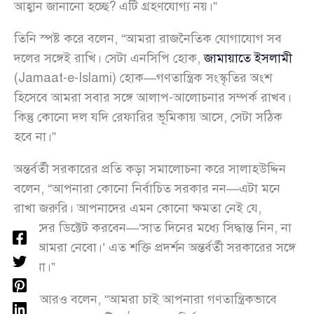
আহ্বান জানানো হচ্ছে? এটি গ্রহণযোগ্য নয়।”
তিনি স্পষ্ট করে বলেন, “আমরা রাজনৈতিক যোগাযোগ সব
দলের সঙ্গেই রাখি। সেটা এনসিপি হোক,
জামায়াতে ইসলামী
(Jamaat-e-Islami) হোক—গণতান্ত্রিক সংস্কৃতির অংশ
হিসেবে আমরা সবার সঙ্গে আলাপ-আলোচনার সম্পর্ক রাখব।
কিন্তু কোনো দল যদি রেফারির ভূমিকায় আসে, সেটা সঠিক
হবে না।”
অন্তর্বর্তী সরকারের প্রতি কড়া সমালোচনা করে সালাহউদ্দিন
বলেন, “আপনারা কোনো নির্বাচিত সরকার নন—এটা মনে
রাখা জরুরি। আপনাদের এমন কোনো ক্ষমতা নেই যে,
আমাদের ডিক্টেট করবেন—‘সাত দিনের মধ্যে সিদ্ধান্ত নিন, না
হলে আমরা নেবো।’ এত শক্তি প্রদর্শন অন্তর্বর্তী সরকারের সঙ্গে
যায় না।”
তিনি আরও বলেন, “আমরা চাই আপনারা গণতান্ত্রিকভাবে