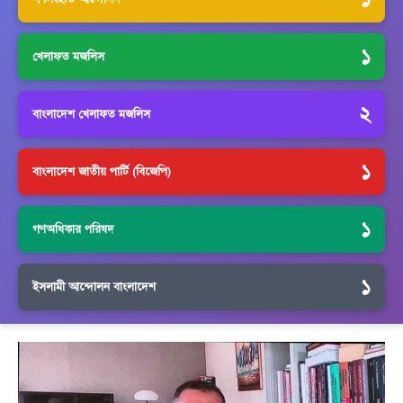
১
খেলাফত মজলিস
২
বাংলাদেশ খেলাফত মজলিস
১
বাংলাদেশ জাতীয় পার্টি (বিজেপি)
১
গণঅধিকার পরিষদ
১
ইসলামী আন্দোলন বাংলাদেশ