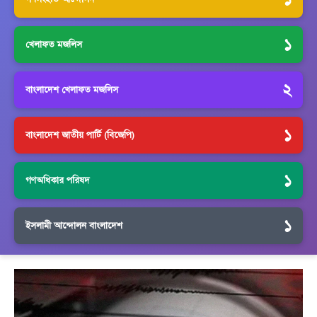
১
খেলাফত মজলিস
২
বাংলাদেশ খেলাফত মজলিস
১
বাংলাদেশ জাতীয় পার্টি (বিজেপি)
১
গণঅধিকার পরিষদ
১
ইসলামী আন্দোলন বাংলাদেশ