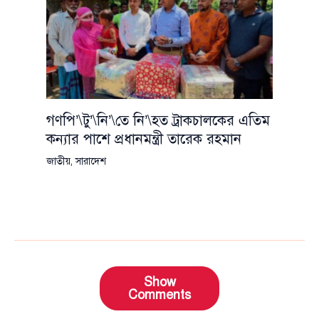
গণপি’\টু’\নি’\তে নি’\হত ট্রাকচালকের এতিম
কন্যার পাশে প্রধানমন্ত্রী তারেক রহমান
জাতীয়
,
সারাদেশ
Show
Comments