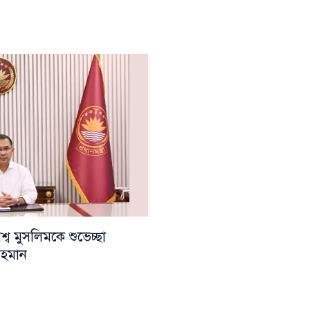
ব মুসলিমকে শুভেচ্ছা
 রহমান