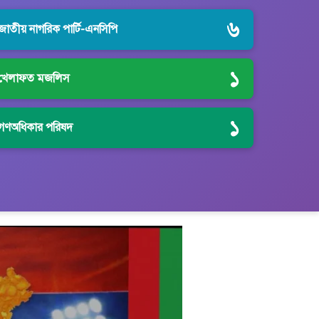
৬
জাতীয় নাগরিক পার্টি-এনসিপি
১
খেলাফত মজলিস
১
গণঅধিকার পরিষদ