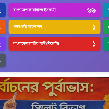
২
৬৬
বাংলাদেশ জামায়াতে ইসলামী
৭
১
গণসংহতি আন্দোলন
২
১
বাংলাদেশ জাতীয় পার্টি (বিজেপি)
১