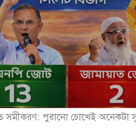
্রিত সমীকরণ: পুরানো চোখেই অনেকটা স