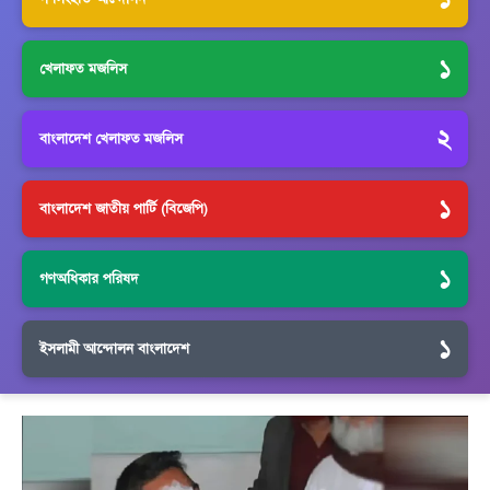
১
খেলাফত মজলিস
২
বাংলাদেশ খেলাফত মজলিস
১
বাংলাদেশ জাতীয় পার্টি (বিজেপি)
১
গণঅধিকার পরিষদ
১
ইসলামী আন্দোলন বাংলাদেশ