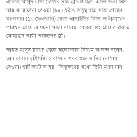
এদিকে মাসুদ রানা চোখের দৃষ্টি হারিয়েছেন–এমন খবর শুনে
তার মা রাবেয়া বেওয়া (৬৫) হঠাৎ অসুস্থ হয়ে মারা গেছেন।
মঙ্গলবার (১০ ফেব্রুয়ারি) বেলা আড়াইটার দিকে নন্দীগ্রামের
পারশুন গ্রামে এ ঘটনা ঘটে। রাবেয়া বেওয়া ওই গ্রামের প্রয়াত
মোহাম্মদ আলী আকন্দের স্ত্রী।
আহত মাসুদ রানার ছেলে কলেজছাত্র সিয়াম আকন্দ বলেন,
তার বাবার দৃষ্টিশক্তি হারানোর খবর শুনে দাদির (রাবেয়া
বেওয়া) হার্ট অ্যাটাক হয়। কিছুক্ষণের মধ্যে তিনি মারা যান।