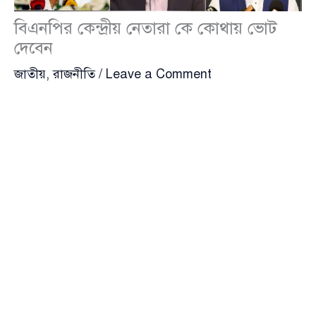
বিএনপির কেন্দ্রীয় নেতারা কে কোথায় ভোট
দেবেন
জাতীয়
,
রাজনীতি
/
Leave a Comment
ত্রয়োদশ জাতীয় সংসদ নির্বাচন
(13th National
Parliamentary Election) আর মাত্র একদিন পর।
দেশজুড়ে বইছে ভোটের উৎসব, আর তারই সঙ্গে সাধারণ
মানুষের মধ্যে দেখা দিয়েছে টানটান উত্তেজনা ও প্রত্যাশা।
এরই মধ্যে রাজনৈতিক অঙ্গনে আলোচনা তুঙ্গে—
বিএনপি
(Bangladesh Nationalist Party) নেতারা কে কোথায়
তাদের ভোটাধিকার প্রয়োগ করবেন তা নিয়ে।
দলীয় সূত্র জানায়, বিএনপির ভারপ্রাপ্ত চেয়ারম্যান
তারেক
রহমান
রাজধানীর গুলশান এলাকার ভোটার হিসেবে গুলশান
মডেল স্কুল অ্যান্ড কলেজ কেন্দ্রেই ভোট দেবেন। দীর্ঘদিন ধরেই