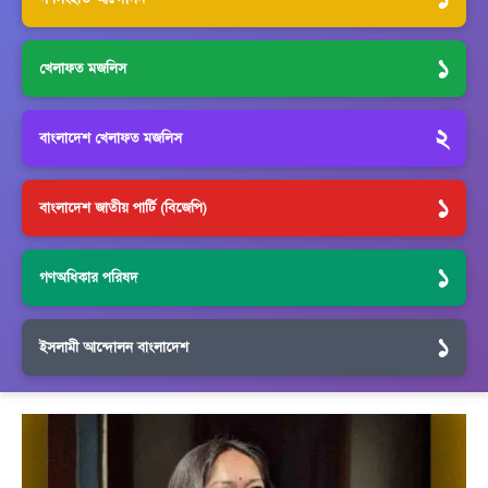
১
খেলাফত মজলিস
২
বাংলাদেশ খেলাফত মজলিস
১
বাংলাদেশ জাতীয় পার্টি (বিজেপি)
১
গণঅধিকার পরিষদ
১
ইসলামী আন্দোলন বাংলাদেশ