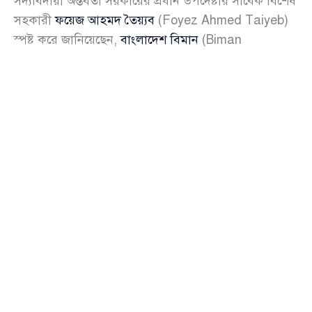
সদ্যবিদায়ী অন্তর্বর্তী সরকারের প্রধান উপদেষ্টার সাবেক বিশেষ
সহকারী
ফয়েজ আহমদ তৈয়্যব
(Foyez Ahmed Taiyeb)
স্পষ্ট করে জানিয়েছেন,
বাংলাদেশ বিমান
(Biman
Bangladesh Airlines)-এর পরিচালক হিসেবে তিনি
কখনও যোগ দেননি। শুক্রবার (২০ ফেব্রুয়ারি) নিজের ফেসবুক
পোস্টে তিনি এ বিষয়ে বিস্তারিত ব্যাখ্যা দেন।
তিনি লেখেন, তার নাম পরিচালক পদে প্রস্তাব করা হয়েছিল—
এটি সত্য। তবে তিনি জয়েনিং লেটারে স্বাক্ষর করেননি,
অফিসে যোগ দেননি এবং বোর্ড সভাতেও কখনও অংশ নেননি।
বিষয়টি তিনি আগেই সংশ্লিষ্টদের অবহিত করেছিলেন বলে
জানান।
ফেসবুক পোস্টে ফয়েজ আহমদ তৈয়্যব উল্লেখ করেন, বিষয়টি
তিনি সাবেক উপদেষ্টা
ড. ওয়াহিদউদ্দিন মাহমুদ
(Dr.
Wahiduddin Mahmud), সাবেক বেসামরিক বিমান
পরিবহন ও পর্যটন উপদেষ্টা
শেখ বশিরউদ্দীন
(Sheikh