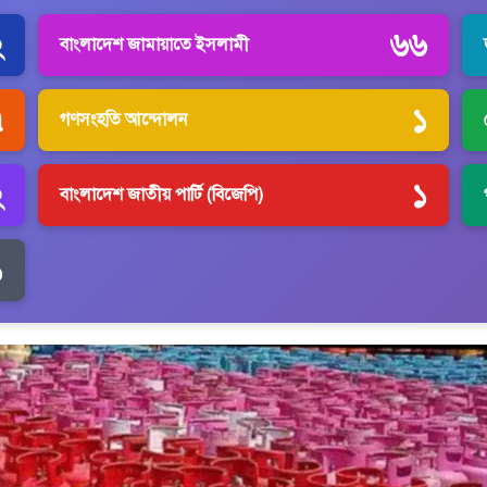
২
৬৬
বাংলাদেশ জামায়াতে ইসলামী
৭
১
গণসংহতি আন্দোলন
২
১
বাংলাদেশ জাতীয় পার্টি (বিজেপি)
১