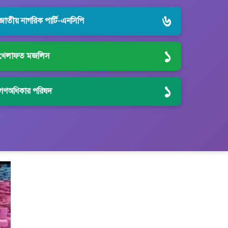
৬
জাতীয় নাগরিক পার্টি-এনসিপি
১
খেলাফত মজলিস
১
গণঅধিকার পরিষদ