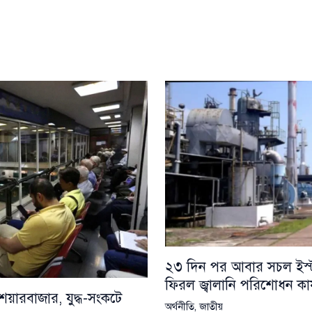
২৩ দিন পর আবার সচল ইস্টার
ফিরল জ্বালানি পরিশোধন কার্
য়ারবাজার, যুদ্ধ-সংকটে
অর্থনীতি
,
জাতীয়