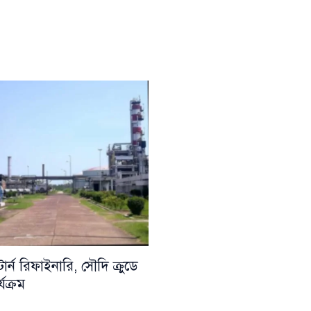
্ন রিফাইনারি, সৌদি ক্রুডে
যক্রম