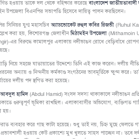
াণিত হওয়ায় তাকে দল থেকে বহিষ্কার করেছে
বাংলাদেশ জাতীয়তাবাদী
মইন উপজেলা বিএনপির সভাপতি হিসেবে দায়িত্ব পালন করছিলেন।
পির সিনিয়র যুগ্ম মহাসচিব
অ্যাডভোকেট রুহুল কবির রিজভী
(Ruhul Kabir
ে উল্লেখ করা হয়, কিশোরগঞ্জ জেলাধীন
মিঠামইন উপজেলা
(Mithamoin U
r)-এর বিরুদ্ধে কামালপুর এলাকায় নদীভাঙন রোধে বেড়িবাঁধে রোপণ কর
য়েছে।
াড়ি নিয়ে সহজে যাতায়াতের উদ্দেশ্যে তিনি এই কাজ করেন। দলীয় নীতি, আদ
ের অন্যায় ও নিন্দনীয় কর্মকাণ্ড সংগঠনের ভাবমূর্তিকে ক্ষুণ্ন করে। তাই 
যায়ের দলীয় পদ স্থগিত করা হয়েছে।
আবদুল হামিদ
(Abdul Hamid) সংসদ সদস্য থাকাকালে নদীভাঙন প্রত
াতে গুরুত্বপূর্ণ ভূমিকা রাখছিল। এলাকাবাসীর অভিযোগ, ব্যক্তিগত গাড়ি
া হয়।
রাত ব্যবহার করে গাছ কাটা হয়েছে। শুধু তাই নয়, চিহ্ন মুছে ফেলতে গা
 প্রভাবশালী হওয়ায় কেউ প্রকাশ্যে মুখ খুলতে সাহস পাচ্ছেন না। তবে দল