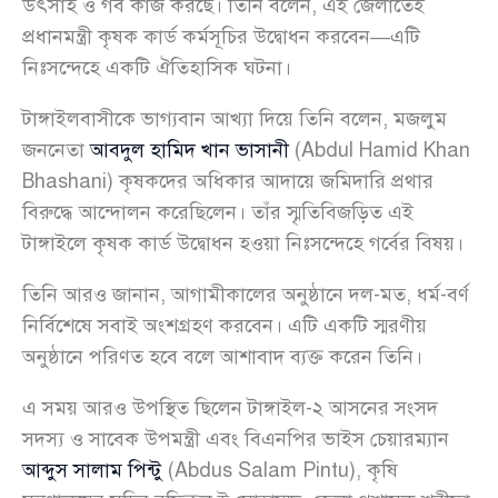
উৎসাহ ও গর্ব কাজ করছে। তিনি বলেন, এই জেলাতেই
প্রধানমন্ত্রী কৃষক কার্ড কর্মসূচির উদ্বোধন করবেন—এটি
নিঃসন্দেহে একটি ঐতিহাসিক ঘটনা।
টাঙ্গাইলবাসীকে ভাগ্যবান আখ্যা দিয়ে তিনি বলেন, মজলুম
জননেতা
আবদুল হামিদ খান ভাসানী
(Abdul Hamid Khan
Bhashani) কৃষকদের অধিকার আদায়ে জমিদারি প্রথার
বিরুদ্ধে আন্দোলন করেছিলেন। তাঁর স্মৃতিবিজড়িত এই
টাঙ্গাইলে কৃষক কার্ড উদ্বোধন হওয়া নিঃসন্দেহে গর্বের বিষয়।
তিনি আরও জানান, আগামীকালের অনুষ্ঠানে দল-মত, ধর্ম-বর্ণ
নির্বিশেষে সবাই অংশগ্রহণ করবেন। এটি একটি স্মরণীয়
অনুষ্ঠানে পরিণত হবে বলে আশাবাদ ব্যক্ত করেন তিনি।
এ সময় আরও উপস্থিত ছিলেন টাঙ্গাইল-২ আসনের সংসদ
সদস্য ও সাবেক উপমন্ত্রী এবং বিএনপির ভাইস চেয়ারম্যান
আব্দুস সালাম পিন্টু
(Abdus Salam Pintu), কৃষি