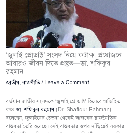
‘জুলাই প্রোডাক্ট’ সংসদ নিয়ে কটাক্ষ, প্রয়োজনে
আবারও জীবন দিতে প্রস্তুত—ডা. শফিকুর
রহমান
জাতীয়
,
রাজনীতি
/
Leave a Comment
বর্তমান জাতীয় সংসদকে ‘জুলাই প্রোডাক্ট’ হিসেবে অভিহিত
করে
ডা. শফিকুর রহমান
(Dr. Shafiqur Rahman)
বলেছেন, জুলাইয়ের চেতনা থেকেই আজকের রাজনৈতিক
বাস্তবতা তৈরি হয়েছে। সেই বাস্তবতার ওপর দাঁড়িয়েই সরকার