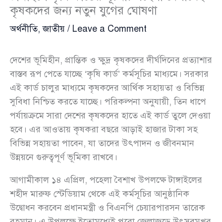
কৃষকদের জন্য নতুন যুগের ঘোষণা
অর্থনীতি
,
জাতীয়
/
Leave a Comment
দেশের ভূমিহীন, প্রান্তিক ও ক্ষুদ্র কৃষকদের দীর্ঘদিনের প্রত্যাশার
বাস্তব রূপ পেতে যাচ্ছে ‘কৃষি কার্ড’ কর্মসূচির মাধ্যমে। সরকার
এই কার্ড চালুর মাধ্যমে কৃষকদের আর্থিক সহায়তা ও বিভিন্ন
সুবিধা নিশ্চিত করতে যাচ্ছে। পরিকল্পনা অনুযায়ী, তিন ধাপে
পর্যায়ক্রমে সারা দেশের কৃষকদের হাতে এই কার্ড তুলে দেওয়া
হবে। এর আওতায় কৃষকরা বছরে আড়াই হাজার টাকা সহ
বিভিন্ন সহায়তা পাবেন, যা তাদের উৎপাদন ও জীবনমান
উন্নয়নে গুরুত্বপূর্ণ ভূমিকা রাখবে।
আগামীকাল ১৪ এপ্রিল, পহেলা বৈশাখ উপলক্ষে টাঙ্গাইলের
শহীদ মারুফ স্টেডিয়াম থেকে এই কর্মসূচির আনুষ্ঠানিক
উদ্বোধন করবেন প্রধানমন্ত্রী ও বিএনপি চেয়ারপারসন তারেক
রহমান। এ উপলক্ষে ইতোমধ্যেই পুরো জেলাজুড়ে উৎসবমুখর