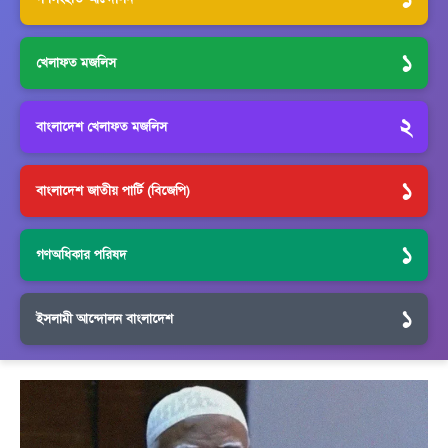
১
খেলাফত মজলিস
২
বাংলাদেশ খেলাফত মজলিস
১
বাংলাদেশ জাতীয় পার্টি (বিজেপি)
১
গণঅধিকার পরিষদ
১
ইসলামী আন্দোলন বাংলাদেশ