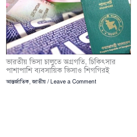
ভারতীয় ভিসা চালুতে অগ্রগতি, চিকিৎসার
পাশাপাশি ব্যবসায়িক ভিসাও শিগগিরই
আন্তর্জাতিক
,
জাতীয়
/
Leave a Comment
বাংলাদেশের নাগরিকদের জন্য ভারতীয় ভিসা প্রক্রিয়ায়
ইতিবাচক অগ্রগতির কথা জানিয়েছেন প্রধানমন্ত্রীর
পররাষ্ট্রবিষয়ক উপদেষ্টা
হুমায়ুন কবির
(Humayun Kabir)।
তিনি জানিয়েছেন, চিকিৎসা ভিসার পাশাপাশি ব্যবসায়িক
ভিসা চালু করতেও সম্মত হয়েছে
ভারত
(India)। সবকিছু ঠিক