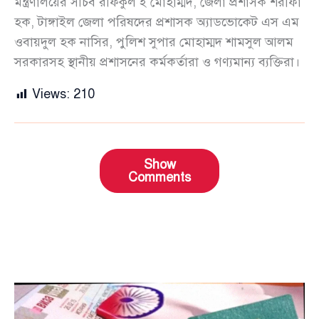
মন্ত্রণালয়ের সচিব রফিকুল ই মোহাম্মদ, জেলা প্রশাসক শরীফা
হক, টাঙ্গাইল জেলা পরিষদের প্রশাসক অ্যাডভোকেট এস এম
ওবায়দুল হক নাসির, পুলিশ সুপার মোহাম্মদ শামসুল আলম
সরকারসহ স্থানীয় প্রশাসনের কর্মকর্তারা ও গণ্যমান্য ব্যক্তিরা।
Views:
210
Show
Comments