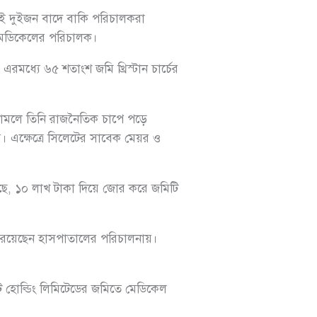
দুইজন বা‌দে বা‌কি পরিচালকরা
ে‌ডি‌কে‌লের প‌রিচালক।
 এরম‌ধ্যে ৬৫ শতাংশ জ‌মি খ্রিস্টান চার্চের
‌লে তি‌নি রাজ‌নৈ‌তিক চা‌পে প‌ড়ে
দের। এক্ষেত্রে সি‌লেটের সা‌বেক মেয়র ও
়ে‌ছে, ১০ লাখ টাকা দি‌য়ে জোর ক‌রে জ‌মি‌টি
য়ে‌ছেন হাসপাতা‌লের প‌রিচালনায়।
হো‌ল্ডিং লি‌মি‌টে‌ডের জ‌মি‌তে মে‌ডি‌কেল