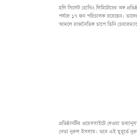
হ‌লি সি‌লেট হো‌ল্ডিং লি‌মি‌টেডের অঙ্গ প্র
প‌র্ষদে ১৭ জন প‌রিচালক র‌য়ে‌ছেন। তা
আমলে রাজনৈতিক চাপে তিনি চেয়ারম্যা
প্রতিষ্ঠান‌টির ও‌য়েবসাই‌টে দেওয়া তথ্
নেতা নুরুল ইসলাম। ত‌বে এই মুহূর্তে নু