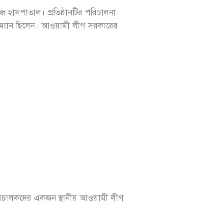
‌লেজ হাসপাতাল। প্রতিষ্ঠান‌টির প‌রিচালনা
ারম্যান ছি‌লেন। আওয়ামী লীগ সরকারের
প‌রিচালক‌দের একজন স্থানীয় আওয়ামী লীগ