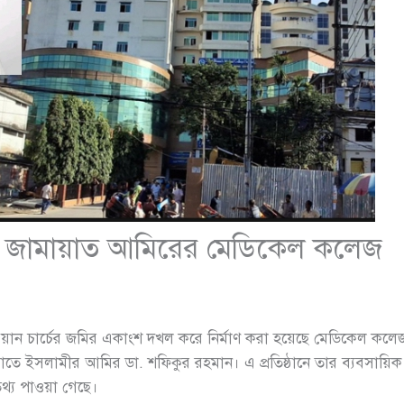
করে জামায়াত আ‌মি‌রের মেডিকেল কলেজ
টা‌রিয়ান চা‌র্চের জ‌মির একাংশ দখল ক‌রে নির্মাণ করা হ‌য়ে‌ছে মে‌ডি‌কেল 
ন জামায়া‌তে ইসলামীর আ‌মির ডা. শ‌ফিকুর রহমান। এ প্রতিষ্ঠানে তার ব্যবস
থ্য পাওয়া গেছে।