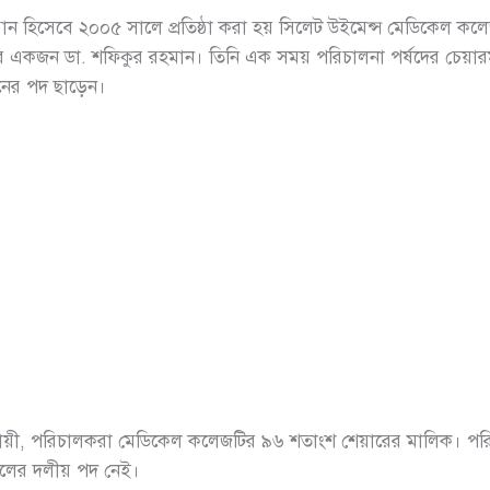
তিষ্ঠান হি‌সে‌বে ২০০৫ সা‌লে প্রতিষ্ঠা করা হয় সি‌লেট উই‌মেন্স মে‌ডি‌কেল ক
দের একজন ডা. শ‌ফিকুর রহমান। তি‌নি এক সময় প‌রিচালনা পর্ষদের চেয়
নের পদ ছাড়েন।
যানুযায়ী, প‌রিচালকরা মে‌ডি‌কেল ক‌লেজ‌টির ৯৬ শতাংশ শেয়ারের মা‌লিক। 
রুলের দলীয় পদ নেই।