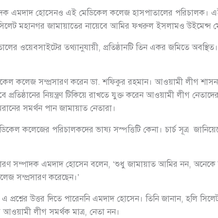
পাদক এমদাদ হো‌সেনও এই মেডিকেল কলেজ হাসপাতালের প‌রিচালক। এই 
 সি‌লেট মহানগর জামায়া‌তের না‌য়ে‌বে আ‌মির ফখরুল ইসলামও উই‌মেন্স ম
লের ও‌য়েবসাই‌টের তথ্যানুযায়ী, প্রতিষ্ঠান‌টি তিন একর জ‌মি‌তে অব‌স্থিত।
‌ডি‌কেল ক‌লেজ সম্প্রসারণ ক‌রেন ডা. শ‌ফিকুর রহমান। আওয়ামী লীগ শাসনাম
‌বে প্রতিষ্ঠানের নিয়ন্ত্রণ টিকি‌য়ে রাখ‌তে যুক্ত ক‌রেন আ‌ওয়ামী লীগ নেতা‌
ামরা‌নের সমর্থন পান জামায়াত নেতারা।
‌ডি‌কেল ক‌লে‌জের প‌রিচালক‌দের ভাষ্য সস্প‌ত্তি‌টি কেনা। চার্চ সূত্র জা‌নি‌য
রণ সম্পাদক এমদাদ হো‌সেন বলেন, ‘শুধু জামায়াত আ‌মির নন, অ‌নে‌কে র‌
ক‌লেজ সম্প্রসারণ ক‌রে‌ছেন।’
েন, এ প্রশ্নের উত্তর দিতে পারেননি এমদাদ হো‌সে‌ন। তি‌নি জানান, হ‌লি সি‌লেট 
াম আওয়ামী লীগ সমর্থক মাত্র, নেতা নন।