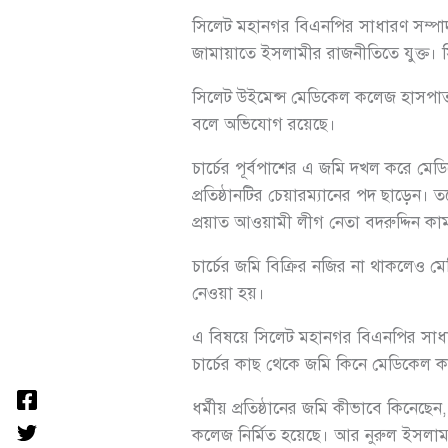
সি‌লেট মহানগর বিএন‌পির সাধারণ সম্
জামায়া‌তে ইসলামীর রাজনী‌তি‌তে যুক্ত।
সি‌লেট উই‌মেন্স মে‌ডি‌কেল ক‌লেজ হাসপাতা‌
ব‌লে অ‌ভি‌যোগ র‌য়ে‌ছে।
চা‌র্চের পূর্বপা‌শের এ জ‌মি দখল ক‌রে মে
প্রতিষ্ঠান‌টির চেয়ারম্যানের পদ ছা‌ড়েন। ত
প্রয়াত আ‌ওয়ামী লীগ নেতা বদরু‌দ্দিন ক
চা‌র্চের জ‌মি বি‌ক্রির ন‌জির না থাক‌লেও মে
নেওয়া হয়।
এ বিষয়ে সি‌লেট মহানগর বিএন‌পির সাধা
চা‌র্চের কাছ থে‌কে জ‌মি কি‌নে মে‌ডি‌কেল 
ধর্মীয় প্রতিষ্ঠা‌নের জ‌মি কীভা‌বে কি‌নে‌ছ
ক‌লেজ নি‌র্মিত হ‌য়ে‌ছে। আর নুরুল ইসল