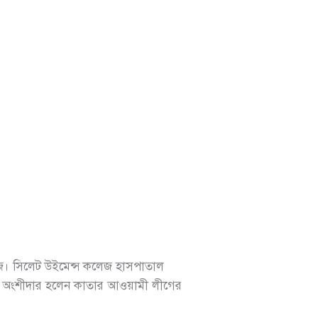
ক‌লেজ। সি‌লেট উই‌মেন্স ক‌লেজ হাসপাতাল
া‌য়িক অংশীদার হলেন কাতার আওয়ামী লীগের