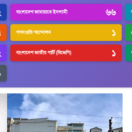
২
৬৬
বাংলাদেশ জামায়াতে ইসলামী
৭
১
গণসংহতি আন্দোলন
২
১
বাংলাদেশ জাতীয় পার্টি (বিজেপি)
১