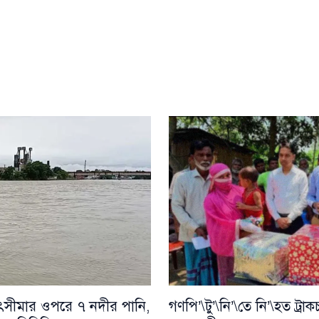
\পৎসীমার ওপরে ৭ নদীর পানি,
গণপি’\টু’\নি’\তে নি’\হত ট্