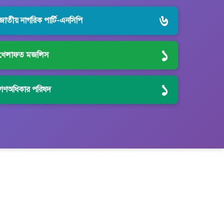
৬
জাতীয় নাগরিক পার্টি-এনসিপি
১
খেলাফত মজলিস
১
গণঅধিকার পরিষদ