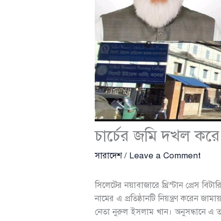
চা‌র্চের জ‌মি‌ দখল 
সারাদেশ
/
Leave a Comment
সি‌লে‌টের নয়াবাজা‌রে খ্রিস্টান প্রেস বি
নামের এ প্রতিষ্ঠান‌টি‌ নিয়ন্ত্রণ ক‌রে
নেতা নুরুল ইসলাম খান। অনুসন্ধানে এ ত