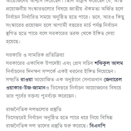
আয়োজনের আশ্বাস দিয়েছেন। তিনি উল্লেখ করেছেন যে, অতি
প্রয়োজনীয় সংস্কারগুলোর বিষয়ে জাতীয় ঐকমত্য অর্জিত হলে
নির্বাচন নির্ধারিত সময়ে অনুষ্ঠিত হতে পারে। তবে, আরও কিছু
সংস্কারের প্রয়োজন হলে আগামী বছরের মার্চ পর্যন্ত নির্বাচন
স্থগিত হতে পারে বলে সরকারের তরফ থেকে ইঙ্গিত দেয়া
হয়েছে।
সরকারি ও সামরিক প্রতিক্রিয়া
সরকারের একাধিক উপদেষ্টা এবং প্রেস সচিব
শফিকুল আলম
নির্বাচনের দিনক্ষণ সম্পর্কে একই ধরনের ইঙ্গিত দিয়েছেন।
সম্প্রতি
রাওয়া
আয়োজিত এক অনুষ্ঠানে সেনাপ্রধান
জেনারেল
ওয়াকার-উজ-জামান
ও ডিসেম্বরে নির্বাচন আয়োজনের বিষয়ে
তার পূর্বের বক্তব্য পুনর্ব্যক্ত করেছেন।
রাজনৈতিক দলগুলোর প্রস্তুতি
ডিসেম্বরেই নির্বাচন অনুষ্ঠিত হতে পারে ধরে নিয়ে বিভিন্ন
রাজনৈতিক দল তাদের প্রস্তুতি শুরু করেছে।
বিএনপি