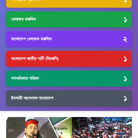
১
খেলাফত মজলিস
২
বাংলাদেশ খেলাফত মজলিস
১
বাংলাদেশ জাতীয় পার্টি (বিজেপি)
১
গণঅধিকার পরিষদ
১
ইসলামী আন্দোলন বাংলাদেশ