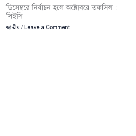
ডিসেম্বরে নির্বাচন হলে অক্টোবরে তফসিল :
সিইসি
জাতীয়
/
Leave a Comment
আগামী ডিসেম্বরে জাতীয় সংসদ নির্বাচন অনুষ্ঠিত হতে হলে
অক্টোবরে তফসিল ঘোষণা করতে হবে বলে জানিয়েছেন
এ এম
এম নাসির উদ্দিন
(
A M M Nasir Uddin
), প্রধান নির্বাচন
কমিশনার (সিইসি)।
নির্বাচন কমিশনের কর্মপরিকল্পনা
আজ সোমবার (২৪ ফেব্রুয়ারি) রাজধানীর
আগারগাঁও
(
Agargaon
)-এ অবস্থিত নির্বাচন প্রশিক্ষণ ইনস্টিটিউট
মিলনায়তনে অনুষ্ঠিত এক অনুষ্ঠানে তিনি এই কথা বলেন।
উক্ত অনুষ্ঠানের আয়োজন করা হয় সাংবাদিক সংগঠন
আরএফইডি
(
RFED
)-এর নতুন কমিটির দায়িত্ব গ্রহণ