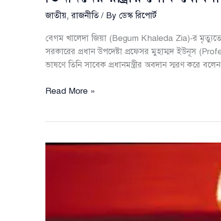
জাতীয়
,
রাজনীতি
/ By
ডেস্ক রিপোর্ট
বেগম খালেদা জিয়া (Begum Khaleda Zia)-র মৃত্যুতে জ
সরকারের প্রধান উপদেষ্টা প্রফেসর মুহাম্মদ ইউনূস (
ভাষণে তিনি সাবেক প্রধানমন্ত্রীর অবদান স্মরণ করে ব
খালেদা
Read More »
জিয়ার
মৃত্যুতে
জাতির
উদ্দেশে
প্রধান
উপদেষ্টার
ভাষণ:
তিনদিনের
রাষ্ট্রীয়