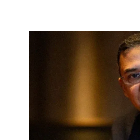
মানুষের
জন্য
মর্যাদাপূর্ণ
এক
ঐতিহাসিক
বিদায়
সম্পন্ন
হয়েছে:
তারেক
রহমান