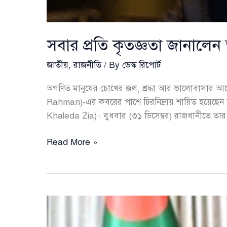
সবার প্রতি কৃতজ্ঞতা জানালে
জাতীয়
,
রাজনীতি
/ By
ডেস্ক রিপোর্ট
অগণিত মানুষের চোখের জল, শ্রদ্ধা আর ভালোবাসার আবেশ
Rahman)-এর কবরের পাশে চিরনিদ্রায় শায়িত হয়েছে
Khaleda Zia)। বুধবার (৩১ ডিসেম্বর) রাজধানীতে তা
সবার
Read More »
প্রতি
কৃতজ্ঞতা
জানালেন
তারেক
রহমান