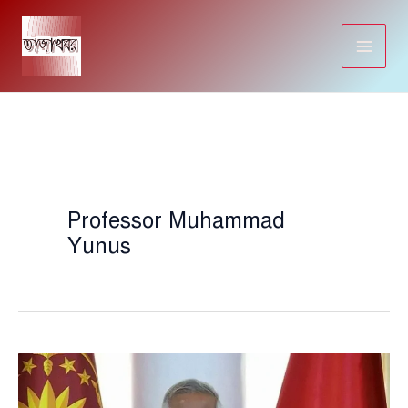
Skip
to
content
Professor Muhammad
Yunus