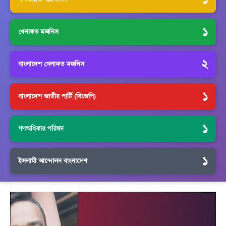
১
খেলাফত মজলিস
২
বাংলাদেশ খেলাফত মজলিস
১
বাংলাদেশ জাতীয় পার্টি (বিজেপি)
১
গণঅধিকার পরিষদ
১
ইসলামী আন্দোলন বাংলাদেশ