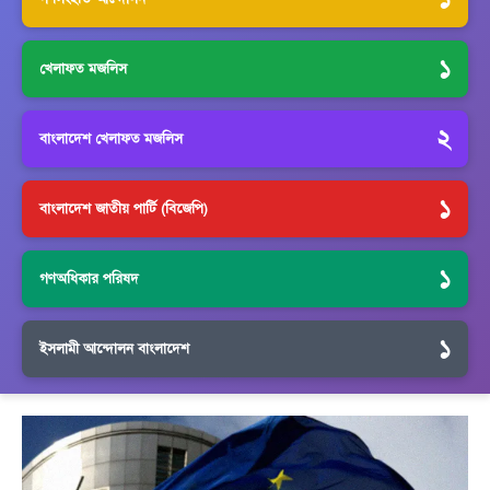
১
খেলাফত মজলিস
২
বাংলাদেশ খেলাফত মজলিস
১
বাংলাদেশ জাতীয় পার্টি (বিজেপি)
১
গণঅধিকার পরিষদ
১
ইসলামী আন্দোলন বাংলাদেশ