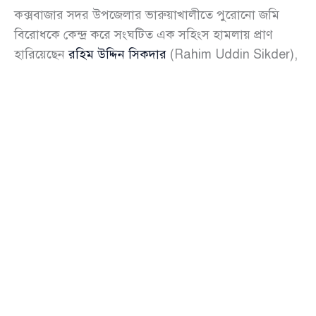
কক্সবাজার সদর উপজেলার ভারুয়াখালীতে পুরোনো জমি
বিরোধকে কেন্দ্র করে সংঘটিত এক সহিংস হামলায় প্রাণ
হারিয়েছেন
রহিম উদ্দিন সিকদার
(Rahim Uddin Sikder),
যিনি ভারুয়াখালী ইউনিয়ন বিএনপির যুগ্ম সাধারণ সম্পাদক
এবং যুবদলের সাবেক সভাপতি ছিলেন।
মঙ্গলবার (১৫ জুলাই) সকালে চট্টগ্রামের একটি বেসরকারি
হাসপাতাল—এভারকেয়ার—এ চিকিৎসাধীন অবস্থায় তাঁর
মৃত্যু হয়। এর আগে, রবিবার (১৩ জুলাই) রাতে, স্থানীয়
জামায়াতে ইসলামী
(Jamaat-e-Islami) নেতার নেতৃত্বে তাঁর
ওপর অতর্কিত হামলা চালানো হয় বলে অভিযোগ উঠেছে।
নিহতের বড় ভাই ও ভারুয়াখালী ইউনিয়নের সাবেক
চেয়ারম্যান শফিকুর রহমান জানান, দীর্ঘদিনের জমি বিরোধের
সূত্র ধরে
আব্দুল আল নোমান
(Abdul Al Noman)—যিনি
ফাতেরঘোনা ইউনিট জামায়াতের সভাপতি—তার জামাতা