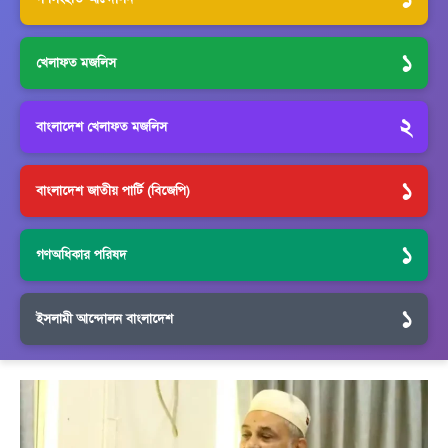
১
খেলাফত মজলিস
২
বাংলাদেশ খেলাফত মজলিস
১
বাংলাদেশ জাতীয় পার্টি (বিজেপি)
১
গণঅধিকার পরিষদ
১
ইসলামী আন্দোলন বাংলাদেশ