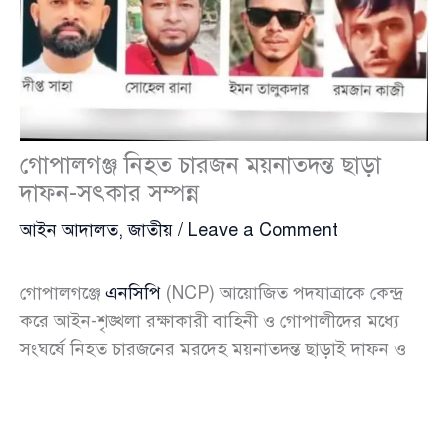
গোপালগঞ্জ নিহত চারজন ময়নাতদন্ত ছাড়া
দাফন-সৎকার সম্পন্ন
আইন আদালত
,
জাতীয়
/
Leave a Comment
গোপালগঞ্জে
এনসিপি
(NCP) আয়োজিত পদযাত্রাকে কেন্দ্র
করে আইন-শৃঙ্খলা রক্ষাকারী বাহিনী ও গোপালীদের মধ্যে
সংঘর্ষে নিহত চারজনের মরদেহ ময়নাতদন্ত ছাড়াই দাফন ও
সৎকার করা হয়েছে। বুধবার রাত ও বৃহস্পতিবার সকালে এই
শেষকৃত্যের কাজ সম্পন্ন হয়, যদিও পুরো প্রক্রিয়ায় অনুসরণ
করা হয়নি প্রচলিত আইনি ব্যবস্থা।