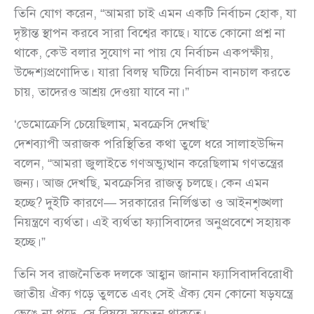
তিনি যোগ করেন, “আমরা চাই এমন একটি নির্বাচন হোক, যা
দৃষ্টান্ত স্থাপন করবে সারা বিশ্বের কাছে। যাতে কোনো প্রশ্ন না
থাকে, কেউ বলার সুযোগ না পায় যে নির্বাচন একপক্ষীয়,
উদ্দেশ্যপ্রণোদিত। যারা বিলম্ব ঘটিয়ে নির্বাচন বানচাল করতে
চায়, তাদেরও আশ্রয় দেওয়া যাবে না।”
‘ডেমোক্রেসি চেয়েছিলাম, মবক্রেসি দেখছি’
দেশব্যাপী অরাজক পরিস্থিতির কথা তুলে ধরে সালাহউদ্দিন
বলেন, “আমরা জুলাইতে গণঅভ্যুত্থান করেছিলাম গণতন্ত্রের
জন্য। আজ দেখছি, মবক্রেসির রাজত্ব চলছে। কেন এমন
হচ্ছে? দুইটি কারণে— সরকারের নির্লিপ্ততা ও আইনশৃঙ্খলা
নিয়ন্ত্রণে ব্যর্থতা। এই ব্যর্থতা ফ্যাসিবাদের অনুপ্রবেশে সহায়ক
হচ্ছে।”
তিনি সব রাজনৈতিক দলকে আহ্বান জানান ফ্যাসিবাদবিরোধী
জাতীয় ঐক্য গড়ে তুলতে এবং সেই ঐক্য যেন কোনো ষড়যন্ত্রে
ভেঙে না পড়ে, সে বিষয়ে সচেতন থাকতে।