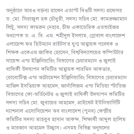
অনুষ্ঠানে আরও বক্তব্য রাখেন এডাস্ট বিওটি সদস্য প্রফেসর
ড. মো. সিরাজুল হক চৌধুরী, সদস্য সচিব মো. কামরুজ্জামান
লিটু, সদস্য কামরুন নেহার, চীফ একাডেমিক এডভাইজর
অধ্যাপক ড. এ. বি. এম. শহীদুল ইসলাম, গ্লোবাল বাংলাদেশ
এলায়েন্স ফর হিউম্যান রাইটস’র যুগ্ম আহ্বায়ক গবেষক ও
শিক্ষক একেএম জাকির হোসেন, বিশ্ববিদ্যালয়ের কম্পিউটার
সায়েন্স এন্ড ইঞ্জিনিয়ারিং বিভাগের চেয়ারম্যান ও জুলাই
বাষির্কী উদযাপন কমিটির আহ্বায়ক শারমিন আকতার,
রোবোটিক্স এন্ড অটোমেশন ইঞ্জিনিয়ারিং বিভাগের চেয়ারম্যান
মাজিদ ইসতিয়াক আহমেদ, জার্নালিজম এন্ড মিডিয়া স্টাডিজ
বিভাগের কো-অর্ডিনেটর ও জুলাই বাষির্কী উদযাপন কমিটির
সদস্য সচিব মো. জুবায়ের আহমেদ, প্রাইভেট ইউনিভার্সিটি
ন্যাশনাল এসোসিয়েশন অব বাংলাদেশ (পুনব) কেন্দ্রীয়
কমিটির সদস্য মাহবুব হাসান আকন্দ, শিক্ষার্থী আব্দুল হালিম
ও মারজান আহমেদ উচ্ছ্বাস। এসময় বিভিন্ন অনুষদের