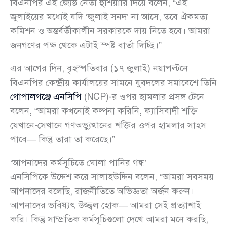
বিএনপির এই জ্যেষ্ঠ নেতা হুঁশিয়ারি দিয়ে বলেন, “এই
জুলাইয়ের মধ্যেই যদি ‘জুলাই সনদ’ না আসে, তবে ঐকমত্য
কমিশন ও অন্তর্বর্তীকালীন সরকারকে দায় নিতে হবে। আমরা
জনগণের পক্ষ থেকে এটাই স্পষ্ট বার্তা দিচ্ছি।”
এর আগের দিন, বৃহস্পতিবার (১৭ জুলাই) নয়াপল্টনে
বিএনপির কেন্দ্রীয় কার্যালয়ের সামনে যুবদলের সমাবেশে তিনি
গোপালগঞ্জে এনসিপি
(NCP)-র ওপর হামলার প্রসঙ্গ টেনে
বলেন, “আমরা কখনোই কল্পনা করিনি, ফ্যাসিবাদী শক্তি
যেখানে-সেখানে গণঅভ্যুত্থানের শক্তির ওপর হামলার সাহস
পাবে— কিন্তু তারা তা করেছে।”
‘আপনাদের কর্মসূচিতে ঘোলা পানির গন্ধ’
এনসিপিকে উদ্দেশ করে সালাহউদ্দিন বলেন, “আমরা সবসময়
আপনাদের বলেছি, রাজনীতিতে অভিজ্ঞতা অর্জন করুন।
আপনাদের ভবিষ্যৎ উজ্জ্বল হোক— আমরা সেই প্রত্যাশাই
করি। কিন্তু সাম্প্রতিক কর্মসূচিগুলো দেখে আমরা মনে করছি,