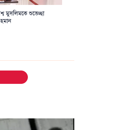
ব মুসলিমকে শুভেচ্ছা
 রহমান