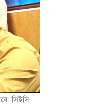
লবে: সিইসি