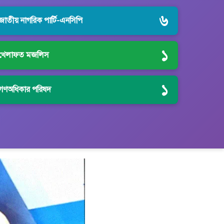
৬
জাতীয় নাগরিক পার্টি-এনসিপি
১
খেলাফত মজলিস
১
গণঅধিকার পরিষদ