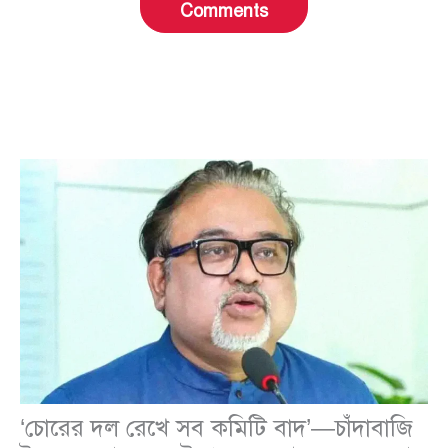
Comments
‘চোরের দল রেখে সব কমিটি বাদ’—চাঁদাবাজি