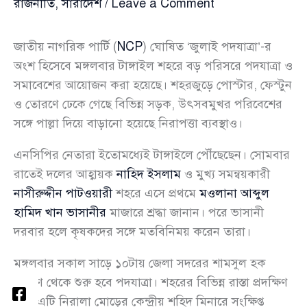
রাজনীতি
,
সারাদেশ
/
Leave a Comment
জাতীয় নাগরিক পার্টি (
NCP
) ঘোষিত ‘জুলাই পদযাত্রা’-র
অংশ হিসেবে মঙ্গলবার টাঙ্গাইল শহরে বড় পরিসরে পদযাত্রা ও
সমাবেশের আয়োজন করা হয়েছে। শহরজুড়ে পোস্টার, ফেস্টুন
ও তোরণে ঢেকে গেছে বিভিন্ন সড়ক, উৎসবমুখর পরিবেশের
সঙ্গে পাল্লা দিয়ে বাড়ানো হয়েছে নিরাপত্তা ব্যবস্থাও।
এনসিপির নেতারা ইতোমধ্যেই টাঙ্গাইলে পৌঁছেছেন। সোমবার
রাতেই দলের আহ্বায়ক
নাহিদ ইসলাম
ও মুখ্য সমন্বয়কারী
নাসীরুদ্দীন পাটওয়ারী
শহরে এসে প্রথমে
মওলানা আব্দুল
হামিদ খান ভাসানীর
মাজারে শ্রদ্ধা জানান। পরে ভাসানী
দরবার হলে কৃষকদের সঙ্গে মতবিনিময় করেন তারা।
মঙ্গলবার সকাল সাড়ে ১০টায় জেলা সদরের শামসুল হক
তোরণ থেকে শুরু হবে পদযাত্রা। শহরের বিভিন্ন রাস্তা প্রদক্ষিণ
করে এটি নিরালা মোড়ের কেন্দ্রীয় শহিদ মিনারে সংক্ষিপ্ত