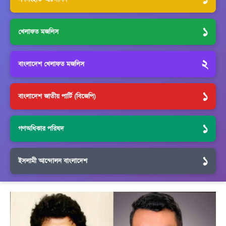
১
খেলাফত মজলিস
২
বাংলাদেশ খেলাফত মজলিস
১
বাংলাদেশ জাতীয় পার্টি (বিজেপি)
১
গণঅধিকার পরিষদ
১
ইসলামী আন্দোলন বাংলাদেশ