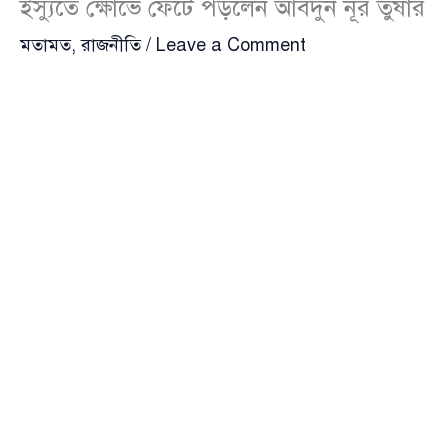
ইস্যুতে ক্ষোভে ফেটে পড়লেন আবদুন নূর তুষার
মতামত
,
রাজনীতি
/
Leave a Comment
বৈষম্যবিরোধী ছাত্র আন্দোলনের কিছু নেতাকর্মীর চাঁদাবাজির
অভিযোগে গ্রেপ্তার ও পরবর্তী পদক্ষেপে তীব্র প্রতিক্রিয়া
জানিয়েছেন বিশিষ্ট গণমাধ্যম ব্যক্তিত্ব ও চিকিৎসক
আবদুন নূর
তুষার
(Abdun Noor Tushar)। সম্প্রতি একটি বেসরকারি
টেলিভিশনের টকশোতে অংশ নিয়ে তিনি বলেন, “চাঁদাবাজি
করতে গিয়ে কেন্দ্রীয় কমিটির লোক ধরা পড়েছে, অথচ কেন্দ্রীয়
কমিটিকে রেখে দেশের সব বৈষম্যবিরোধী কমিটি বাতিল করা
হয়েছে—এর মানে দাঁড়ায়, চোরের দল রেখে সব কমিটি বাদ
দেওয়া হয়েছে।”
চাঁদাবাজির ঘটনায় গ্রেপ্তার হওয়া ব্যক্তিরা যারা ২০২৪-এর
গণভুত্থানে সম্মুখ সারির যোদ্ধা ছিলেন, তারা এখন সমন্বয়কের
পরিচয়ে কিস্তিতে চাঁদা তুলছেন—এই বাস্তবতায় হতাশ তুষার