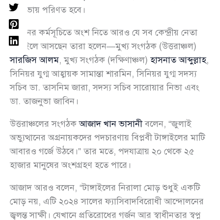
পথসভায় পরিণত হবে।
এদিনের কর্মসূচিতে অংশ নিতে আরও যে সব কেন্দ্রীয় নেতা
টাঙ্গাইলে আসছেন তারা হলেন—মুখ্য সংগঠক (উত্তরাঞ্চল)
সারজিস আলম
, মুখ্য সংগঠক (দক্ষিণাঞ্চল)
হাসনাত আব্দুল্লাহ
,
সিনিয়র যুগ্ম আহ্বায়ক সামান্তা শারমিন, সিনিয়র যুগ্ম সদস্য
সচিব ডা. তাসনিম জারা, সদস্য সচিব সারোয়ার নিভা এবং
ডা. তাজনুভা জাবিন।
উত্তরাঞ্চলের সংগঠক
আজাদ খান ভাসানী
বলেন, “জুলাই
অভ্যুত্থানের অগ্রনায়কদের পদচারণায় বিপ্লবী টাঙ্গাইলের মাটি
আবারও গর্জে উঠবে।” তার মতে, পদযাত্রায় ২০ থেকে ২৫
হাজার মানুষের অংশগ্রহণ হতে পারে।
আজাদ আরও বলেন, “টাঙ্গাইলের নিরালা মোড় শুধুই একটি
মোড় নয়, এটি ২০২৪ সালের ফ্যাসিবাদবিরোধী আন্দোলনের
জ্বলন্ত সাক্ষী। যেখানে প্রতিরোধের গর্জন আর স্বাধীনতার স্বপ্ন