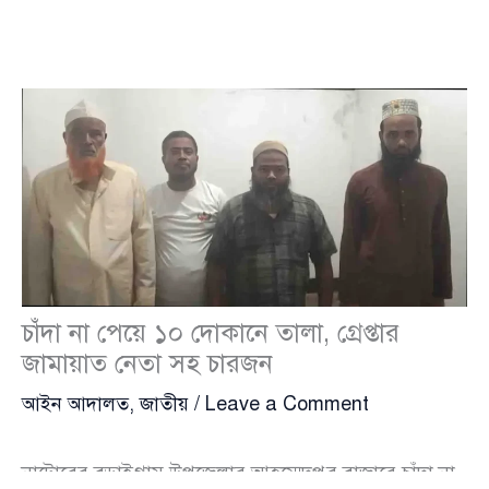
চাঁদা না পেয়ে ১০ দোকানে তালা, গ্রেপ্তার
জামায়াত নেতা সহ চারজন
আইন আদালত
,
জাতীয়
/
Leave a Comment
নাটোরের বড়াইগ্রাম উপজেলার আহম্মেদপুর বাজারে চাঁদা না