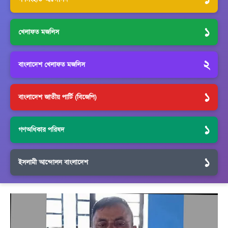
১
খেলাফত মজলিস
২
বাংলাদেশ খেলাফত মজলিস
১
বাংলাদেশ জাতীয় পার্টি (বিজেপি)
১
গণঅধিকার পরিষদ
১
ইসলামী আন্দোলন বাংলাদেশ