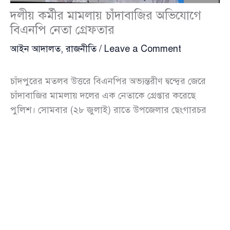
দলীয় কর্মীর মামলায় চাঁদাবাজির অভিযোগে
বিএনপি নেতা গ্রেফতার
আইন আদালত
,
রাজনীতি
/
Leave a Comment
চাঁদপুরের মতলব উত্তরে বিএনপির অভ্যন্তরীণ দ্বন্দ্বের জেরে
চাঁদাবাজির মামলায় দলের এক নেতাকে গ্রেপ্তার করেছে
পুলিশ। সোমবার (২৮ জুলাই) রাতে উপজেলার ছেংগারচর
বাজার এলাকা থেকে অভিযান চালিয়ে তাকে আটক করে
জেলা গোয়েন্দা (ডিবি) পুলিশ।
গ্রেপ্তার হওয়া ব্যক্তি আবদুল মান্নান লস্কর, যিনি ছেংগারচর
পৌর বিএনপির সহসভাপতি এবং চাঁদপুর জেলা বিএনপির
একজন সদস্য। একইসঙ্গে তিনি ছেংগারচর বাজার বণিক
সমিতির সভাপতির দায়িত্বও পালন করছেন।
বিষয়টির সত্যতা নিশ্চিত করে মতলব উত্তর থানার ভারপ্রাপ্ত