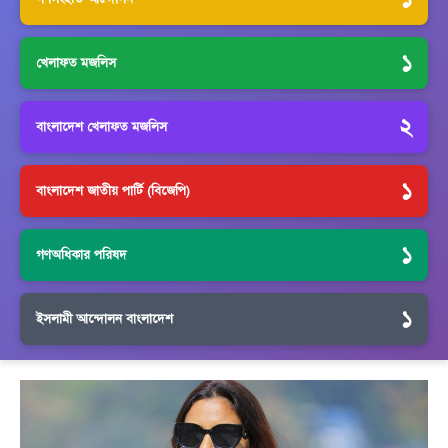
১
খেলাফত মজলিস
২
বাংলাদেশ খেলাফত মজলিস
১
বাংলাদেশ জাতীয় পার্টি (বিজেপি)
১
গণঅধিকার পরিষদ
১
ইসলামী আন্দোলন বাংলাদেশ