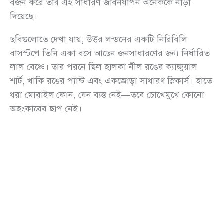
বর্জন করে তার এই সাধারণ জীবনযাপন অনেককে নাড়া
দিয়েছে।
ছবিগুলোতে দেখা যায়, উত্তর লন্ডনের একটি নিরিবিলি
বাসস্টপে তিনি একা বসে আছেন জনসাধারণের জন্য নির্ধারিত
লাল বেঞ্চে। তার পরনে ছিল হালকা নীল রঙের ক্যাজুয়াল
শার্ট, খাকি রঙের প্যান্ট এবং একজোড়া সাধারণ স্নিকার্স। হাতে
ধরা মোবাইল ফোন, যেন ব্যস্ত নেই—তবে চোখেমুখে কোনো
অহংকারের ছাপ নেই।