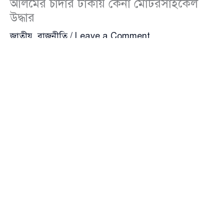
আলমের চাঁদার টাকায় কেনা মোটরসাইকেল
উদ্ধার
জাতীয়
,
রাজনীতি
/
Leave a Comment
রাজধানীর গুলশানে সাবেক এমপির বাসা থেকে চাঁদাবাজির
টাকায় কেনা ইয়াহামা এফজেড-এক্স ব্রান্ডের একটি
মোটরসাইকেল উদ্ধার করেছে পুলিশ। গণতান্ত্রিক ছাত্রসংসদের
যুগ্ম আহ্বায়ক (সম্প্রতি বহিষ্কৃত ) জানে আলম অপু সম্প্রতি তিন
লাখ টাকা দিয়ে মোটরসাইকেলটি কেনে বলে জানিয়েছে তদন্ত
সংশ্লিষ্টরা।
সূত্র বলছে, শুক্রবার অপুর ধানমন্ডির বাসায় অভিযান চালিয়ে
গুরুত্বপূর্ণ আলামত পেয়েছে পুলিশ। এছাড়া অপুর দেওয়া
তথ্যের ভিত্তিতে মোহামাম্মপুরের নবীনগর হাউজিং এর ১ নম্বর
রোডের ২১ নম্বর বাসা থেকে চাঁদার টাকায় কেনা
মোটরসাইকেলটি উদ্ধার করা হয়েছে। ইয়ামাহা এফজেড-এক্স