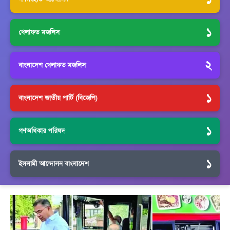
১
খেলাফত মজলিস
২
বাংলাদেশ খেলাফত মজলিস
১
বাংলাদেশ জাতীয় পার্টি (বিজেপি)
১
গণঅধিকার পরিষদ
১
ইসলামী আন্দোলন বাংলাদেশ