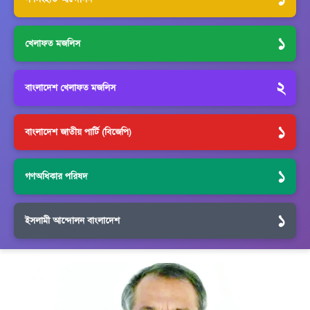
১
খেলাফত মজলিস
২
বাংলাদেশ খেলাফত মজলিস
১
বাংলাদেশ জাতীয় পার্টি (বিজেপি)
১
গণঅধিকার পরিষদ
১
ইসলামী আন্দোলন বাংলাদেশ