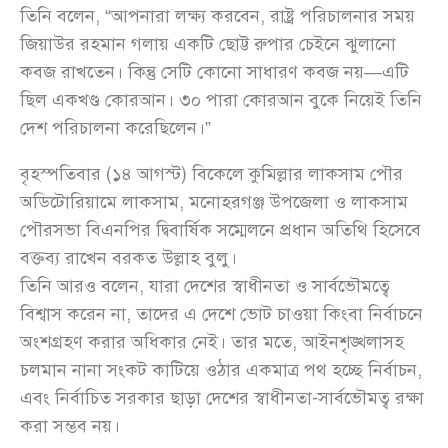
তিনি বলেন, “আপনারা লক্ষ্য করবেন, রাষ্ট্র পরিচালনার সময়
জিয়াউর রহমান গলায় একটি ছোট্ট রুপার চেইনে ঝুলানো
কবজ রাখতেন। কিন্তু সেটি কোনো সাধারণ কবজ নয়—এটি
ছিল একখণ্ড কোরআন। ৩০ পারা কোরআন বুকে নিয়েই তিনি
দেশ পরিচালনা করেছিলেন।”
বৃহস্পতিবার (১৪ আগস্ট) বিকেলে কুমিল্লার লাকসাম পৌর
অডিটোরিয়ামে লাকসাম, মনোহরগঞ্জ উপজেলা ও লাকসাম
পৌরসভা বিএনপির দ্বিবার্ষিক সম্মেলনে প্রধান অতিথি হিসেবে
বক্তব্য রাখেন বরকত উল্লাহ বুলু।
তিনি আরও বলেন, যারা দেশের স্বাধীনতা ও সার্বভৌমত্বে
বিশ্বাস করেন না, তাদের এ দেশে ভোট চাওয়া কিংবা নির্বাচনে
অংশগ্রহণ করার অধিকার নেই। তার মতে, আইনশৃঙ্খলাসহ
চলমান নানা সংকট কাটিয়ে ওঠার একমাত্র পথ হচ্ছে নির্বাচন,
এবং নির্বাচিত সরকার ছাড়া দেশের স্বাধীনতা-সার্বভৌমত্ব রক্ষা
করা সম্ভব নয়।