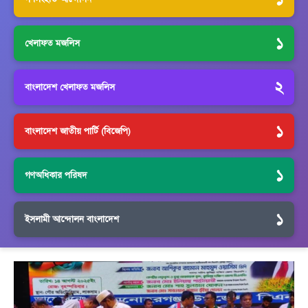
১
খেলাফত মজলিস
২
বাংলাদেশ খেলাফত মজলিস
১
বাংলাদেশ জাতীয় পার্টি (বিজেপি)
১
গণঅধিকার পরিষদ
১
ইসলামী আন্দোলন বাংলাদেশ