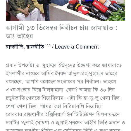
আগামী ১৩ ডিসেম্বর নির্বাচন চায় জামায়াত :
ডাঃ তাহের
রাজনীতি
,
রাজনীতি ```
/
Leave a Comment
প্রধান উপদেষ্টা ড. মুহাম্মদ ইউনূসের উদ্দেশ্য করে জামায়াতে
ইসলামীর নায়েবে আমির সৈয়দ আব্দুল­াহ মুহাম্মদ তাহের
বলেছেন, ‘আপনি বলেছেন সংস্কারের পর নির্বাচন। তাহলে
এখন সংস্কার নিয়ে টালবাহানা কেন? আমরা কি ৩০ দিন
চড়ুইভাতি খেলতে গিয়েছিলাম। এটা কি হা-ডু-ডু খেলা ছিল।
খেলা খেলা ছিল। আমরা তো সিরিয়াসলি নিয়েছি।’
রোববার রাজধানীর ইঞ্জিনিয়ার্স ইনস্টিটিউটশন মিলনায়তনে
দলটির ‘জুলাই ঘোষণা ও জুলাই সনদের আইনি ভিত্তি প্রদান ও
আমাদের করণীয়’ শীর্ষক এক সেমিনারে তিনি এ কথা বলেন।