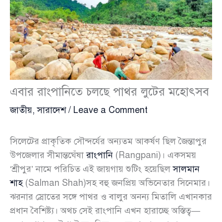
এবার রাংপানিতে চলছে পাথর লুটের মহোৎসব
জাতীয়
,
সারাদেশ
/
Leave a Comment
সিলেটের প্রাকৃতিক সৌন্দর্যের অন্যতম আকর্ষণ ছিল জৈন্তাপুর
উপজেলার সীমান্তঘেঁষা
রাংপানি
(Rangpani)। একসময়
‘শ্রীপুর’ নামে পরিচিত এই জায়গায় শুটিং হয়েছিল
সালমান
শাহ
(Salman Shah)সহ বহু জনপ্রিয় অভিনেতার সিনেমার।
ঝরনার স্রোতের সঙ্গে পাথর ও বালুর অনন্য মিতালি এখানকার
প্রধান বৈশিষ্ট্য। অথচ সেই রাংপানি এখন হারাচ্ছে অস্তিত্ব—