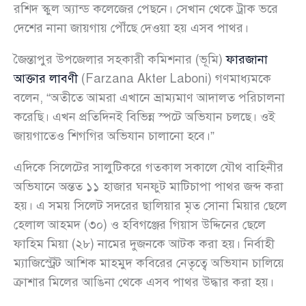
রশিদ স্কুল অ্যান্ড কলেজের পেছনে। সেখান থেকে ট্রাক ভরে
দেশের নানা জায়গায় পৌঁছে দেওয়া হয় এসব পাথর।
জৈন্তাপুর উপজেলার সহকারী কমিশনার (ভূমি)
ফারজানা
আক্তার লাবণী
(Farzana Akter Laboni) গণমাধ্যমকে
বলেন, “অতীতে আমরা এখানে ভ্রাম্যমাণ আদালত পরিচালনা
করেছি। এখন প্রতিদিনই বিভিন্ন স্পটে অভিযান চলছে। ওই
জায়গাতেও শিগগির অভিযান চালানো হবে।”
এদিকে সিলেটের সালুটিকরে গতকাল সকালে যৌথ বাহিনীর
অভিযানে অন্তত ১১ হাজার ঘনফুট মাটিচাপা পাথর জব্দ করা
হয়। এ সময় সিলেট সদরের ছালিয়ার মৃত সোনা মিয়ার ছেলে
হেলাল আহমদ (৩০) ও হবিগঞ্জের গিয়াস উদ্দিনের ছেলে
ফাহিম মিয়া (২৮) নামের দুজনকে আটক করা হয়। নির্বাহী
ম্যাজিস্ট্রেট আশিক মাহমুদ কবিরের নেতৃত্বে অভিযান চালিয়ে
ক্রাশার মিলের আঙিনা থেকে এসব পাথর উদ্ধার করা হয়।