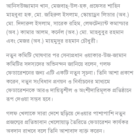
আনিসউজ্জামান খান, মেজবাহ্-উল-হক, প্রফেসর শাহিন
মাহবুবা হক, মো. জহিরুল ইসলাম, স্কোয়াড্রন লিডার (অব.)
মো. দিদারুল ইসলাম, সারেক রহিম, লেফটেন্যান্ট কমান্ডার
(অব.) কামার আলম, কর্নেল (অব.) মো. মাহবুবুর রহমান
এবং মেজর (অব.) মাহমুদুর রহমান চৌধুরী।
নতুন কমিটি ঘোষণার পর সেনাপ্রধান ওয়াকার-উজ-জামান
কমিটির সদস্যদের অভিনন্দন জানিয়ে বলেন, গলফ
ফেডারেশনের জন্য এটি একটি নতুন সূচনা। তিনি আশা প্রকাশ
করেন, নতুন সংবিধান প্রণয়ন ও নির্বাচনের মাধ্যমে
ফেডারেশনকে আরও দায়িত্বশীল ও অংশীদারিমূলক প্রতিষ্ঠানে
রূপ দেওয়া সম্ভব হবে।
গলফ খেলাকে সারা দেশে ছড়িয়ে দেওয়ার পাশাপাশি নতুন
প্রজন্মের প্রতিভাবান খেলোয়াড় তৈরিতে ফেডারেশন কার্যকর
অবদান রাখবে বলে তিনি আশাবাদ ব্যক্ত করেন।