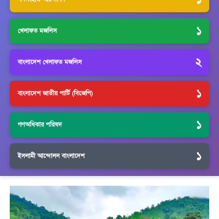
১
খেলাফত মজলিস
২
বাংলাদেশ খেলাফত মজলিস
১
বাংলাদেশ জাতীয় পার্টি (বিজেপি)
১
গণঅধিকার পরিষদ
১
ইসলামী আন্দোলন বাংলাদেশ