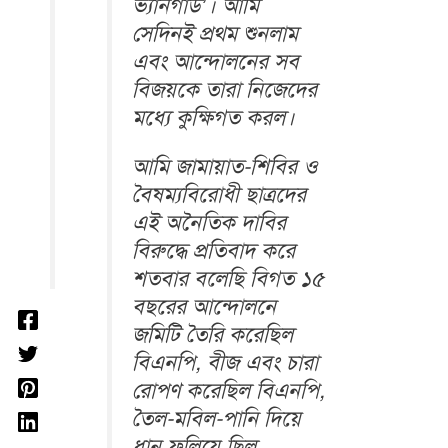
ভ্যানগার্ড’। আমি
সেদিনই প্রথম শুনলাম
এবং আন্দোলনের সব
বিজয়কে তারা নিজেদের
মধ্যে কুক্ষিগত করল।
আমি জামায়াত-শিবির ও
বৈষম্যবিরোধী ছাত্রদের
এই অনৈতিক দাবির
বিরুদ্ধে প্রতিবাদ করে
শতবার বলেছি বিগত ১৫
বছরের আন্দোলনে
জমিটি তৈরি করেছিল
বিএনপি, বীজ এবং চারা
রোপণ করেছিল বিএনপি,
তৈল-মবিল-পানি দিয়ে
ধান ফলিয়ে ছিল