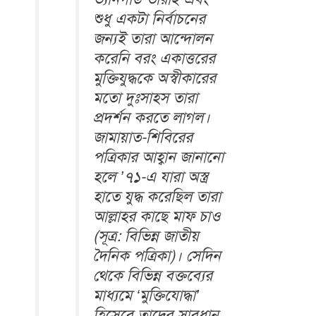
শুধু একটা নির্বাচনের
জন্যই তারা আন্দোলন
করেনি বরং একাত্তরের
মুক্তিযুদ্ধকে অস্বীকারের
মতো দুঃসাহস তারা
প্রদর্শন করতে লাগল।
জামায়াত-শিবিরের
পত্রিকার আহ্বান জানানো
হলে ’৭১-এ যারা অস্ত্র
হাতে যুদ্ধ করেছিল তারা
আল্লাহর কাছে মাফ চাও
(সূত্র: বিভিন্ন জাতীয়
দৈনিক পত্রিকা)। সেদিন
থেকে বিভিন্ন বক্তব্যের
মাধ্যমে ‘মুক্তিযোদ্ধা’
হিসেবে তাদের সাবধান