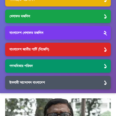
১
খেলাফত মজলিস
২
বাংলাদেশ খেলাফত মজলিস
১
বাংলাদেশ জাতীয় পার্টি (বিজেপি)
১
গণঅধিকার পরিষদ
১
ইসলামী আন্দোলন বাংলাদেশ