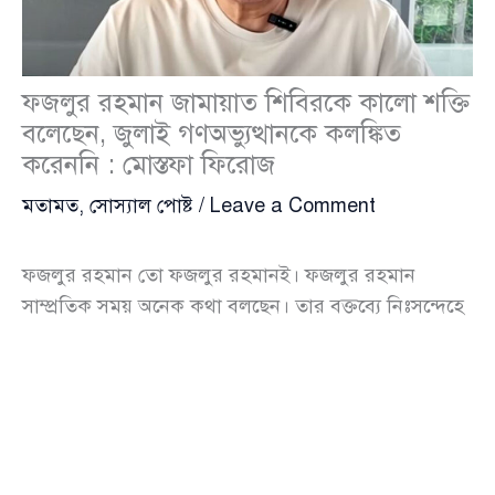
ফজলুর রহমান জামায়াত শিবিরকে কালো শক্তি
বলেছেন, জুলাই গণঅভ্যুত্থানকে কলঙ্কিত
করেননি : মোস্তফা ফিরোজ
মতামত
,
সোস্যাল পোষ্ট
/
Leave a Comment
ফজলুর রহমান তো ফজলুর রহমানই। ফজলুর রহমান
সাম্প্রতিক সময় অনেক কথা বলছেন। তার বক্তব্যে নিঃসন্দেহে
জামায়াতে ইসলাম, এনসিপি ক্ষুব্ধ হতে পারে। এটা একজন
স্বাধীন মুক্তমনা মানুষ বলতে পারে।
আবার এটাও ঠিক যে বিএনপি বর্তমান একটা স্পর্শকাতর
সময় অতিক্রম করছে। এই সময় হয়তো এত বক্তব্য বিএনপির
জন্য প্রাসঙ্গিক নাও হতে পারে।সম্প্রতি নিজের ইউটিউব