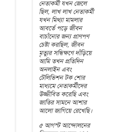
নেতাকর্মী যখন জেলে
ছিল, লাখ লাখ নেতাকর্মী
যখন মিথ্যা মামলার
আবর্তে পড়ে জীবন
বাচাঁনোর জন্য প্রাণপণ
চেষ্টা করছিল, জীবন
মৃত্যুর সন্ধিক্ষণে দাঁড়িয়ে
আমি তখন প্রতিদিন
অনলাইন এবং
টেলিভিশন টক শোর
মাধ্যমে নেতাকর্মীদের
উজ্জীবিত করেছি এবং
জাতির সামনে আশার
আলো জাগিয়ে রেখেছি।
৫ আগস্ট আন্দোলনের