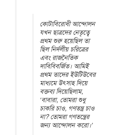
কোটাবিরোধী আন্দোলন
যখন ছাত্রদের নেতৃত্বে
প্রথম শুরু হয়েছিল তা
ছিল নির্দলীয় চরিত্রের
এবং রাজনৈতিক
দাবিবিবর্জিত। আমিই
প্রথম তাদের ইউটিউবের
মাধ্যমে উৎসাহ দিয়ে
বক্তব্য দিয়েছিলাম,
‌‘বাবারা, তোমরা শুধু
চাকরি চাও, গণতন্ত্র চাও
না? তোমরা গণতন্ত্রের
জন্য আন্দোলন করো।’