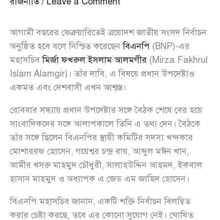
রাজনীতি
/
Leave a Comment
আগামী বছরের ফেব্রুয়ারিতেই ত্রয়োদশ জাতীয় সংসদ নির্বাচন
অনুষ্ঠিত হবে বলে নিশ্চিত করেছেন
বিএনপি
(BNP)-এর
মহাসচিব
মির্জা ফখরুল ইসলাম আলমগীর
(Mirza Fakhrul
Islam Alamgir)। তাঁর দাবি, এ বিষয়ে প্রধান উপদেষ্টাও
একমত এবং দেশবাসী এখন আশ্বস্ত।
রোববার সন্ধ্যায় প্রধান উপদেষ্টার সঙ্গে বৈঠক শেষে বের হয়ে
সাংবাদিকদের সঙ্গে আলাপকালে তিনি এ তথ্য দেন। বৈঠকে
তাঁর সঙ্গে ছিলেন বিএনপির স্থায়ী কমিটির সদস্য খন্দকার
মোশাররফ হোসেন, গয়েশ্বর চন্দ্র রায়, আব্দুল মঈন খান,
আমীর খসরু মাহমুদ চৌধুরী, সালাহউদ্দিন আহমদ, ইকবাল
হাসান মাহমুদ ও অধ্যাপক এ জেড এম জাহিদ হোসেন।
বিএনপি মহাসচিব জানান, একটি শক্তি নির্বাচন বিলম্বিত
করার চেষ্টা করছে, তবে এর কোনো সুযোগ নেই। ঘোষিত