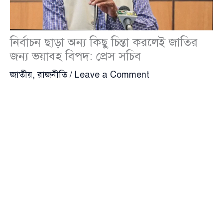
নির্বাচন ছাড়া অন্য কিছু চিন্তা করলেই জাতির
জন্য ভয়াবহ বিপদ: প্রেস সচিব
জাতীয়
,
রাজনীতি
/
Leave a Comment
আসন্ন জাতীয় নির্বাচন নিয়ে যে কোনো বিকল্প চিন্তা জাতির
জন্য ভয়াবহ পরিণতি বয়ে আনতে পারে বলে কঠোর হুঁশিয়ারি
দিয়েছেন অন্তর্বর্তীকালীন সরকারের প্রধান উপদেষ্টা ড.
মোহাম্মদ ইউনূস (Dr. Mohammad Yunus)। আজ তিনটি
রাজনৈতিক দলের সঙ্গে সরকারের এক বৈঠক শেষে
সাংবাদিকদের এসব তথ্য জানিয়েছেন প্রধান উপদেষ্টার প্রেস
সচিব
শফিকুল আলম
(Shafiqul Alam)।
প্রেস সচিব জানান, আগামী বছরের ফেব্রুয়ারির প্রথমার্ধেই