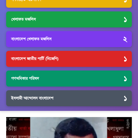
১
খেলাফত মজলিস
২
বাংলাদেশ খেলাফত মজলিস
১
বাংলাদেশ জাতীয় পার্টি (বিজেপি)
১
গণঅধিকার পরিষদ
১
ইসলামী আন্দোলন বাংলাদেশ