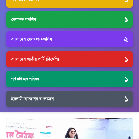
১
খেলাফত মজলিস
২
বাংলাদেশ খেলাফত মজলিস
১
বাংলাদেশ জাতীয় পার্টি (বিজেপি)
১
গণঅধিকার পরিষদ
১
ইসলামী আন্দোলন বাংলাদেশ