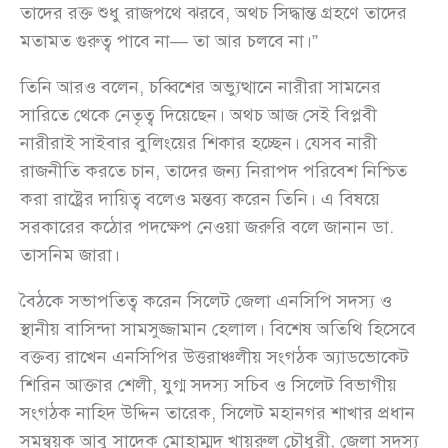
তাদের রক্ত শুধু রাজপথে ঝরবে, অথচ সিদ্ধান্ত গ্রহণে তাদের
মতামত গুরুত্ব পাবে না— তা আর চলবে না।”
তিনি আরও বলেন, চব্বিশের অভ্যুত্থানে নারীরা সামনের
সারিতে থেকে নেতৃত্ব দিয়েছেন। অথচ আজ সেই বিপ্লবী
নারীরাই সাইবার বুলিংয়ের শিকার হচ্ছেন। যেসব নারী
রাজনীতি করতে চান, তাদের জন্য নিরাপদ পরিবেশ নিশ্চিত
করা রাষ্ট্রের দায়িত্ব বলেও মন্তব্য করেন তিনি। এ বিষয়ে
সরকারের কঠোর পদক্ষেপ নেওয়া জরুরি বলে জানান ডা.
তাসনিম জারা।
বৈঠকে সভাপতিত্ব করেন সিলেট জেলা এনসিপি সদস্য ও
স্থানীয় বাসিন্দা সামসুজ্জামান হেলাল। বিশেষ অতিথি হিসেবে
বক্তব্য রাখেন এনসিপির উত্তরাঞ্চলীয় সংগঠক অ্যাডভোকেট
শিরিন আক্তার শেলী, যুগ্ম সদস্য সচিব ও সিলেট বিভাগীয়
সংগঠক নাহিদ উদ্দিন তারেক, সিলেট মহানগর শাখার প্রধান
সমন্বয়ক আবু সাদেক মোহাম্মদ খায়রুল চৌধুরী, জেলা সদস্য