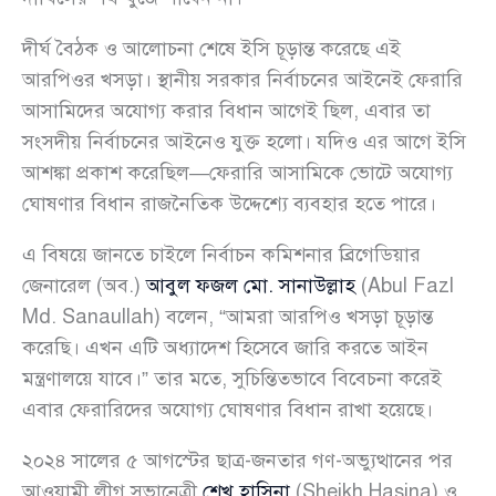
দীর্ঘ বৈঠক ও আলোচনা শেষে ইসি চূড়ান্ত করেছে এই
আরপিওর খসড়া। স্থানীয় সরকার নির্বাচনের আইনেই ফেরারি
আসামিদের অযোগ্য করার বিধান আগেই ছিল, এবার তা
সংসদীয় নির্বাচনের আইনেও যুক্ত হলো। যদিও এর আগে ইসি
আশঙ্কা প্রকাশ করেছিল—ফেরারি আসামিকে ভোটে অযোগ্য
ঘোষণার বিধান রাজনৈতিক উদ্দেশ্যে ব্যবহার হতে পারে।
এ বিষয়ে জানতে চাইলে নির্বাচন কমিশনার ব্রিগেডিয়ার
জেনারেল (অব.)
আবুল ফজল মো. সানাউল্লাহ
(Abul Fazl
Md. Sanaullah) বলেন, “আমরা আরপিও খসড়া চূড়ান্ত
করেছি। এখন এটি অধ্যাদেশ হিসেবে জারি করতে আইন
মন্ত্রণালয়ে যাবে।” তার মতে, সুচিন্তিতভাবে বিবেচনা করেই
এবার ফেরারিদের অযোগ্য ঘোষণার বিধান রাখা হয়েছে।
২০২৪ সালের ৫ আগস্টের ছাত্র-জনতার গণ-অভ্যুত্থানের পর
আওয়ামী লীগ সভানেত্রী
শেখ হাসিনা
(Sheikh Hasina) ও