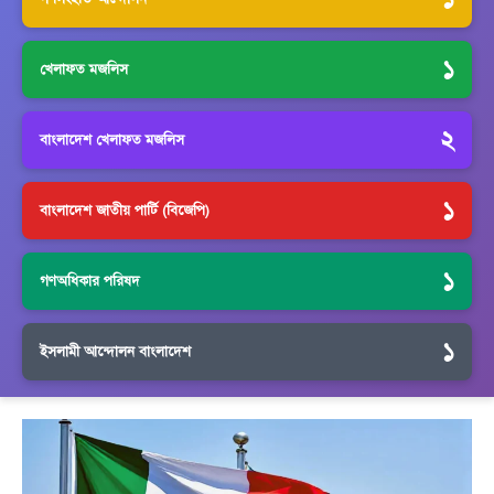
১
খেলাফত মজলিস
২
বাংলাদেশ খেলাফত মজলিস
১
বাংলাদেশ জাতীয় পার্টি (বিজেপি)
১
গণঅধিকার পরিষদ
১
ইসলামী আন্দোলন বাংলাদেশ