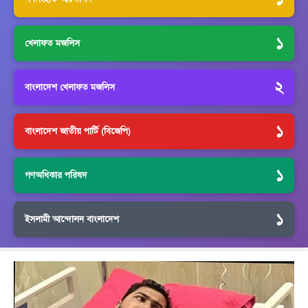
১
খেলাফত মজলিস
২
বাংলাদেশ খেলাফত মজলিস
১
বাংলাদেশ জাতীয় পার্টি (বিজেপি)
১
গণঅধিকার পরিষদ
১
ইসলামী আন্দোলন বাংলাদেশ