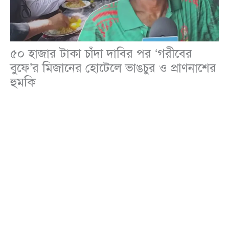
৫০ হাজার টাকা চাঁদা দাবির পর ‘গরীবের
বুফে’র মিজানের হোটেলে ভাঙচুর ও প্রাণনাশের
হুমকি
জাতীয়
,
সারাদেশ
/
Leave a Comment
রাজধানীর ফুটপাতে শুরু করা ছোট্ট এক ভাতের হোটেল
থেকেই আলোচনায় আসেন মিজান। একসময় রিকশা ও
সিএনজিচালকদের ভরসার জায়গা ছিল তার দোকান। নাম
দেন ‘গরীবের বুফে’। কর্মচারীবিহীন এই দোকানে ক্রেতারা
নিজেরাই খাবার নিয়ে খেতেন, আর সুলভ মূল্যে ভাত-মাংসের
আয়োজনের কারণে মুহূর্তেই জনপ্রিয় হয়ে ওঠে জায়গাটি। কিন্তু
হঠাৎ কয়েকজন ইউটিউবারের কনটেন্টে ভাইরাল হওয়ার পর