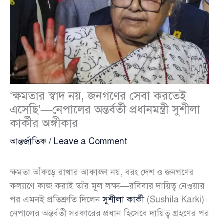
‘ক্ষমতার স্বাদ নয়, জনগণের সেবা করতেই
এসেছি’—নেপালের অন্তর্বর্তী প্রধানমন্ত্রী সুশীলা
কার্কীর অঙ্গীকার
আন্তর্জাতিক
/
Leave a Comment
ক্ষমতা আঁকড়ে রাখার আকাঙ্ক্ষা নয়, বরং দেশ ও জনগণের
কল্যাণে কাজ করাই তাঁর মূল লক্ষ্য—রবিবার দায়িত্ব নেওয়ার
পর এমনই প্রতিশ্রুতি দিলেন
সুশীলা কার্কী
(Sushila Karki)।
নেপালের অন্তর্বর্তী সরকারের প্রধান হিসেবে দায়িত্ব গ্রহণের পর