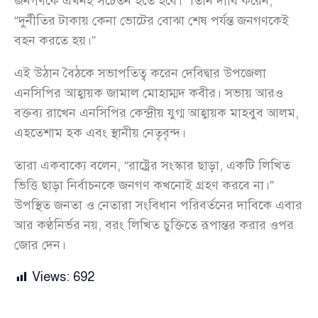
জনগণকে এখনই সচেতন হতে হবে।” তিনি দাবি করেন,
“দুর্নীতির টাকায় কেনা ভোটের বোঝা শেষ পর্যন্ত জনগণকেই
বহন করতে হয়।”
এই উঠান বৈঠকে সভাপতিত্ব করেন দেবিদ্বার উপজেলা
এনসিপির আহ্বায়ক জামাল মোহাম্মদ কবীর। সভায় আরও
বক্তব্য রাখেন এনসিপির কেন্দ্রীয় যুগ্ম আহ্বায়ক মাহবুব আলম,
এহতেশাম হক এবং স্থানীয় নেতৃবৃন্দ।
তারা একবাক্যে বলেন, “রাষ্ট্রের সংস্কার ছাড়া, একটি লিখিত
ভিত্তি ছাড়া নির্বাচনকে জনগণ কখনোই গ্রহণ করবে না।”
উপস্থিত জনতা ও নেতারা সংবিধান পরিবর্তনের দাবিকে এবার
আর কণ্ঠনির্ভর নয়, বরং লিখিত চুক্তিতে রূপান্তর করার ওপর
জোর দেন।
Views:
692