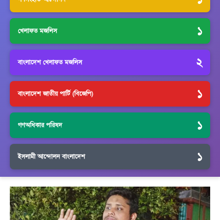
১
খেলাফত মজলিস
২
বাংলাদেশ খেলাফত মজলিস
১
বাংলাদেশ জাতীয় পার্টি (বিজেপি)
১
গণঅধিকার পরিষদ
১
ইসলামী আন্দোলন বাংলাদেশ