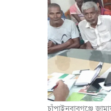
চাঁপাইনবাবগঞ্জে জাম