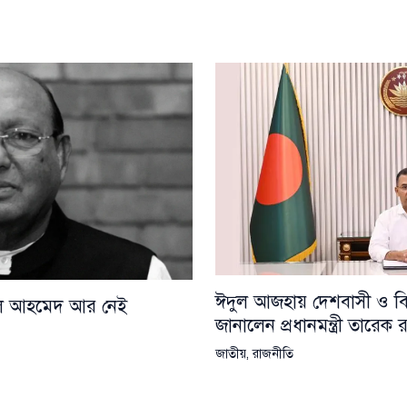
ঈদুল আজহায় দেশবাসী ও বিশ্
য়েল আহমেদ আর নেই
জানালেন প্রধানমন্ত্রী তারেক
জাতীয়
,
রাজনীতি