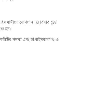
য়াতে ইসলামীতে যোগদান। রোববার (১৪
ক্ত হন।
কমিটির সদস্য এবং চাঁপাইনবাবগঞ্জ-৩