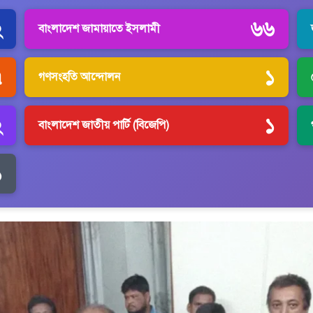
২
৬৬
বাংলাদেশ জামায়াতে ইসলামী
৭
১
গণসংহতি আন্দোলন
২
১
বাংলাদেশ জাতীয় পার্টি (বিজেপি)
১