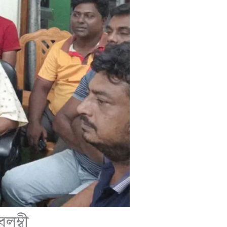
লম্বী