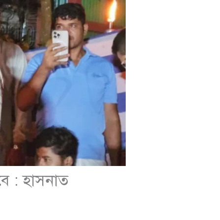
বে : হাসনাত