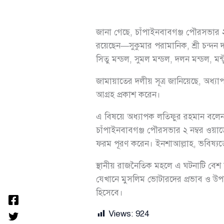
জানা গেছে, চাঁপাইনবাবগঞ্জ পৌরসভার ২ 
রয়েছেন—সুকুমার পরামানিক, শ্রী চন্দন দ
সিতু মন্ডল, সুমল মন্ডল, দলন মন্ডল, 
জামায়াতের দলীয় সূত্র জানিয়েছে, অধ্য
আগ্রহ প্রকাশ করেন।
এ বিষয়ে অধ্যাপক লতিফুর রহমান বলেন,
চাঁপাইনবাবগঞ্জ পৌরসভার ২ নম্বর ওয়ার্
ফরম পূরণ করেন। ইনশাআল্লাহ, ভবিষ্যতে
স্থানীয় রাজনৈতিক মহলে এ ঘটনাটি বেশ 
যেখানে মুসলিম ভোটারদের প্রভাব ও উপস
হিসেবে।
Views:
924