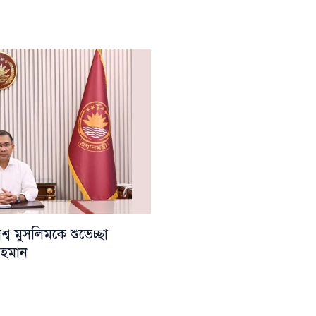
ব মুসলিমকে শুভেচ্ছা
 রহমান