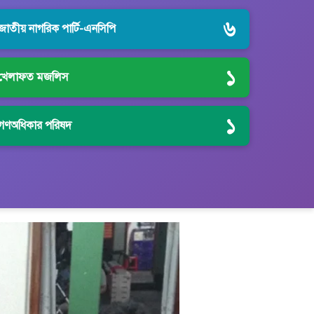
৬
জাতীয় নাগরিক পার্টি-এনসিপি
১
খেলাফত মজলিস
১
গণঅধিকার পরিষদ