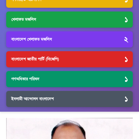
১
খেলাফত মজলিস
২
বাংলাদেশ খেলাফত মজলিস
১
বাংলাদেশ জাতীয় পার্টি (বিজেপি)
১
গণঅধিকার পরিষদ
১
ইসলামী আন্দোলন বাংলাদেশ