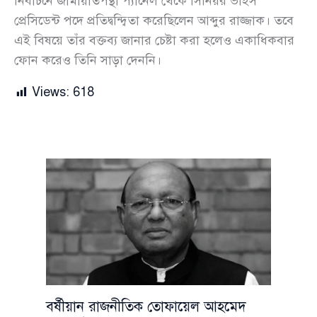
নির্বাচনে জামায়াতপন্থী প্যানেল থেকে সিনিয়র ভাইস
প্রেসিডেন্ট পদে প্রতিদ্বন্দ্বিতা করেছিলেন আব্দুর রাজ্জাক। তবে
এই বিষয়ে তাঁর বক্তব্য জানার চেষ্টা করা হলেও একাধিকবার
ফোন করেও তিনি সাড়া দেননি।
Views:
618
বর্ষীয়ান রাজনীতিক তোফায়েল আহমেদ