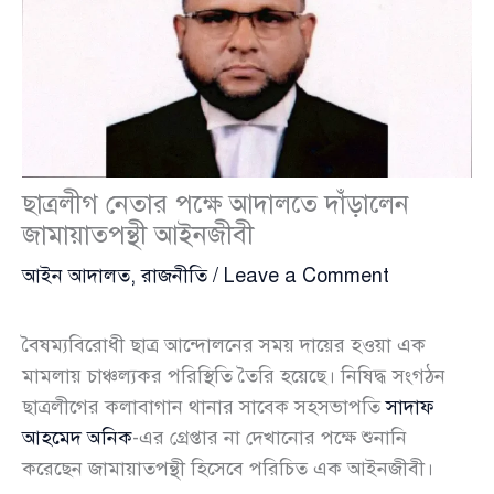
ছাত্রলীগ নেতার পক্ষে আদালতে দাঁড়ালেন
জামায়াতপন্থী আইনজীবী
আইন আদালত
,
রাজনীতি
/
Leave a Comment
বৈষম্যবিরোধী ছাত্র আন্দোলনের সময় দায়ের হওয়া এক
মামলায় চাঞ্চল্যকর পরিস্থিতি তৈরি হয়েছে। নিষিদ্ধ সংগঠন
ছাত্রলীগের কলাবাগান থানার সাবেক সহসভাপতি
সাদাফ
আহমেদ অনিক
-এর গ্রেপ্তার না দেখানোর পক্ষে শুনানি
করেছেন জামায়াতপন্থী হিসেবে পরিচিত এক আইনজীবী।