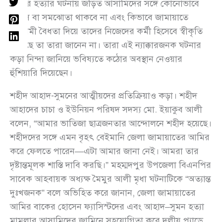
তাদের হত্যার ঘটনায় জড়িত আসামিদের সঙ্গে কোনোভাবে
আপস বা সমঝোতা থাকবে না এবং কিভাবে জামায়াতে
ইসলামী বৈধতা দিয়ে তাদের নিজেদের কর্মী হিসেবে স্বীকৃতি
দিয়েছে তা তারা জানেন না। তারা এই ন্যাক্কারজনক ঘটনার
কড়া নিন্দা জানিয়ে ভবিষ্যতে কঠোর অবস্থান নেওয়ার
হুঁশিয়ারি দিয়েছেন।
শহীদ আহাদ-সুমনের আত্মীয়দের প্রতিক্রিয়াও কড়া। শহীদ
আহাদের চাচা ও ইউনিয়ন পরিষদ সদস্য মো. ইয়াকুব আলী
বলেন, “আমার ভাতিজা ছাত্রজনতার আন্দোলনে শহীদ হয়েছে।
শহীদদের সঙ্গে এমন বৃহৎ বেইমানি জেলা জামায়াতের আমির
করে ফেলতে পারেন—এটা আমার জানা নেই। আমরা তার
দৃষ্টান্তমূলক শাস্তি দাবি করছি।” মহম্মদপুর উপজেলা বিএনপির
সাবেক আহবায়ক অধ্যক্ষ মৈমুর আলী মৃধা ঘটনাটিকে “অত্যান্ত
দুঃখজনক” বলে অভিহিত করে জানান, জেলা জামায়াতের
আমির বাকের হোসেন ফ্যাসিস্টদের এবং আহাদ–সুমন হত্যা
মামলার আসামিদের জামিনে সহযোগিতা করে দলীয় প্যাডে