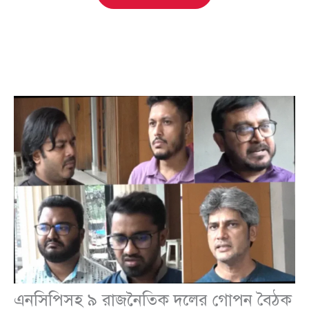
এনসিপিসহ ৯ রাজনৈতিক দলের গোপন বৈঠক