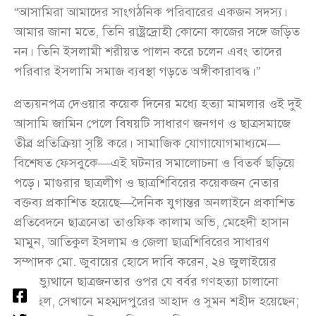
“আসামিরা আমাদের সাংগঠনিক পরিবারের একজন সদস্য।
আমার জানা মতে, তিনি রাষ্ট্রদ্রোহী কোনো কাজের সঙ্গে জড়িত
নন। তিনি ইসলামী শরীয়ত পালন করে চলেন এবং তাদের
পরিবার ইসলামি সমাজ ব্যবস্থা গড়তে অঙ্গীকারাবদ্ধ।”
প্রত্যয়নপত্র দেওয়ার কয়েক দিনের মধ্যে হত্যা মামলার ওই দুই
আসামি জামিন পেলে বিষয়টি সাধারণ জনগণ ও ছাত্রসমাজে
তীব্র প্রতিক্রিয়া সৃষ্টি করে। সামাজিক যোগাযোগমাধ্যমে—
বিশেষত ফেসবুকে—এই ঘটনার সমালোচনা ও বিতর্ক ছড়িয়ে
পড়ে। মাগুরার ছাত্রলীগ ও ছাত্রশিবিরের কয়েকজন নেতার
বক্তব্য প্রকাশিত হয়েছে—দৈনিক যুগান্তর অনলাইনে প্রকাশিত
প্রতিবেদনে ছাত্রনেতা তাওফিক কালাম অভি, মেহেদী হাসান
মামুন, আতিকুল ইসলাম ও জেলা ছাত্রশিবিরের সাধারণ
সম্পাদক মো. জুবায়ের হোসে দাবি করেন, ২৪ জুলাইয়ের
গণঅভ্যুত্থানে ছাত্রজনতার ওপর যে বর্বর গণহত্যা চালানো
হয়েছিল, সেখানে মহম্মদপুরের আহাদ ও সুমন শহীদ হয়েছেন;