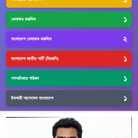
১
খেলাফত মজলিস
২
বাংলাদেশ খেলাফত মজলিস
১
বাংলাদেশ জাতীয় পার্টি (বিজেপি)
১
গণঅধিকার পরিষদ
১
ইসলামী আন্দোলন বাংলাদেশ