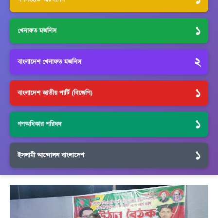
১
খেলাফত মজলিস
২
বাংলাদেশ খেলাফত মজলিস
১
বাংলাদেশ জাতীয় পার্টি (বিজেপি)
১
গণঅধিকার পরিষদ
১
ইসলামী আন্দোলন বাংলাদেশ