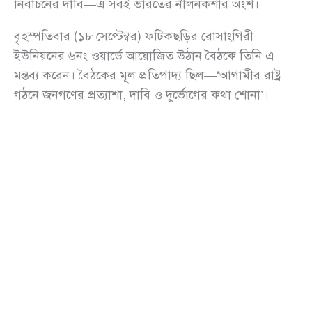
নির্বাচনের দাবি—এ সবই ভারতের নীলনকশার অংশ।
বৃহস্পতিবার (১৮ সেপ্টেম্বর) ফটিকছড়ির রোসাংগিরী
ইউনিয়নের ৬নং ওয়ার্ডে আয়োজিত উঠান বৈঠকে তিনি এ
মন্তব্য করেন। বৈঠকের মূল প্রতিপাদ্য ছিল—‘আগামীর রাষ্ট্র
গঠনে জনগণের প্রত্যাশা, দাবি ও দুর্ভোগের কথা শোনা’।