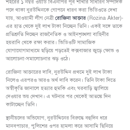
শহরের ১ নম্বর ওয়ার্ড বিএনপির পূর্ব শাখার সাধারণ সম্পাদক
পদে থাকা নুরউদ্দিনকে গোপনে ধারণ করা ভিডিওতে দেখা
যায়, আওয়ামী লীগ নেত্রী
রোজিনা আক্তার
(Rozina Akter)-
এর হাত থেকে দুই লাখ টাকা নিচ্ছেন তিনি। একই সঙ্গে তাকে
প্রতিশ্রুতি দিচ্ছেন রাজনৈতিক ও আইনশৃঙ্খলা বাহিনীর
হয়রানি থেকে রক্ষা করার। ভিডিওটি সামাজিক
যোগাযোগমাধ্যমে ছড়িয়ে পড়তেই কক্সবাজার জুড়ে ক্ষোভ ও
আলোচনা-সমালোচনার ঝড় ওঠে।
রোজিনা আক্তারের দাবি, নুরউদ্দিন প্রথমে দুই লাখ টাকা
নিলেও এরপরও আরও অর্থ দাবি করেন। তিনি টাকা দিতে
অস্বীকৃতি জানালে হত্যার হুমকি এবং ঘরবাড়ি জ্বালিয়ে
দেওয়ার ভয় দেখান। এ ঘটনার পর থেকেই আতঙ্কে দিন
কাটাচ্ছেন তিনি।
স্থানীয়দের অভিযোগ, নুরউদ্দিনের বিরুদ্ধে বহুদিন ধরে
মানবপাচার, পুলিশের ওপর হামলা করে আসামি ছিনিয়ে