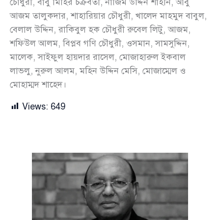
চৌধুরী, বাবু মিহির চক্রবর্তী, নাজিম উদ্দিন শাহীন, আবু
আজম তালুকদার, শাহারিয়ার চৌধুরী, খালেদ মাহমুদ বাবুল,
বেলাল উদ্দিন, রাকিবুল হক চৌধুরী রুবেল লিটু, আজম,
শফিউল আলম, বিপ্লব গণি চৌধুরী, ওসমান, সামসুদ্দিন,
মালেক, সাইফুল হায়দার রাসেল, মোজাহারুল ইকবাল
লাভলু, নুরুল আলম, মহিন উদ্দিন মেসি, মোজাম্মেল ও
মোহাম্মদ শাহেদ।
Views:
649