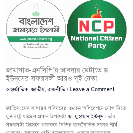
জামায়াত-এনসিপি’র আবদার মেটাতে ড.
ইউনূসের সফরসঙ্গী আরও দুই নেতা
আন্তর্জাতিক
,
জাতীয়
,
রাজনীতি
/
Leave a Comment
জাতিসংঘের সাধারণ পরিষদের ৭৯তম অধিবেশনে যোগ দিতে
যুক্তরাষ্ট্র যাচ্ছেন প্রধান উপদেষ্টা
ড. মুহাম্মদ ইউনূস
। তাঁর
সফরসঙ্গী হিসেবে থাকছেন বিভিন্ন রাজনৈতিক দলের শীর্ষ
নেতারা। সবচেয়ে বেশি আলোচনায় এসেছে জামায়াতে