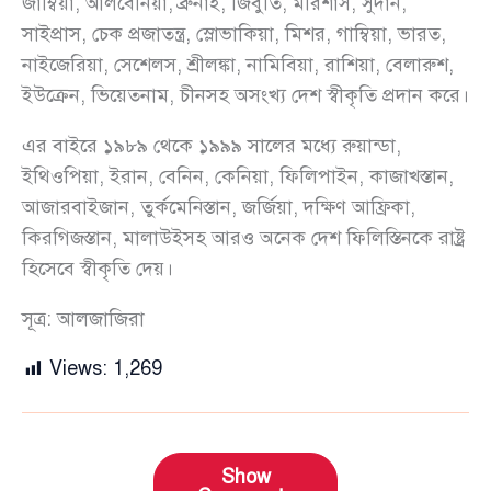
জাম্বিয়া, আলবেনিয়া, ব্রুনাই, জিবুতি, মরিশাস, সুদান,
সাইপ্রাস, চেক প্রজাতন্ত্র, স্লোভাকিয়া, মিশর, গাম্বিয়া, ভারত,
নাইজেরিয়া, সেশেলস, শ্রীলঙ্কা, নামিবিয়া, রাশিয়া, বেলারুশ,
ইউক্রেন, ভিয়েতনাম, চীনসহ অসংখ্য দেশ স্বীকৃতি প্রদান করে।
এর বাইরে ১৯৮৯ থেকে ১৯৯৯ সালের মধ্যে রুয়ান্ডা,
ইথিওপিয়া, ইরান, বেনিন, কেনিয়া, ফিলিপাইন, কাজাখস্তান,
আজারবাইজান, তুর্কমেনিস্তান, জর্জিয়া, দক্ষিণ আফ্রিকা,
কিরগিজস্তান, মালাউইসহ আরও অনেক দেশ ফিলিস্তিনকে রাষ্ট্র
হিসেবে স্বীকৃতি দেয়।
সূত্র: আলজাজিরা
Views:
1,269
Show