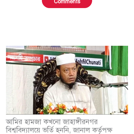
Comments
আমির হামজা কখনো জাহাঙ্গীরনগর
বিশ্ববিদ্যালয়ে ভর্তি হননি, জানাল কর্তৃপক্ষ