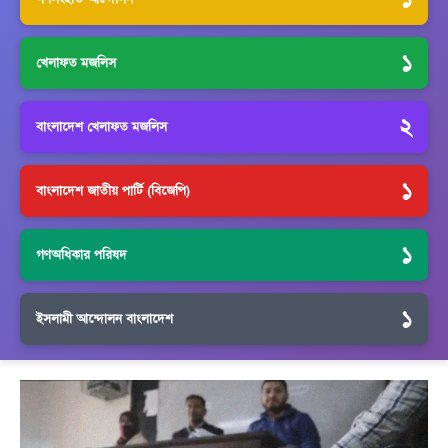
১
খেলাফত মজলিস
২
বাংলাদেশ খেলাফত মজলিস
১
বাংলাদেশ জাতীয় পার্টি (বিজেপি)
১
গণঅধিকার পরিষদ
১
ইসলামী আন্দোলন বাংলাদেশ