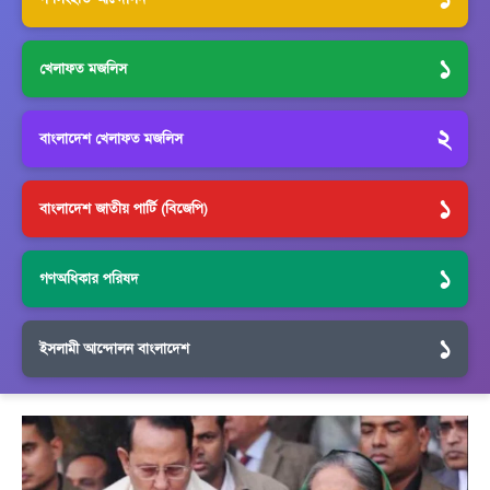
১
খেলাফত মজলিস
২
বাংলাদেশ খেলাফত মজলিস
১
বাংলাদেশ জাতীয় পার্টি (বিজেপি)
১
গণঅধিকার পরিষদ
১
ইসলামী আন্দোলন বাংলাদেশ