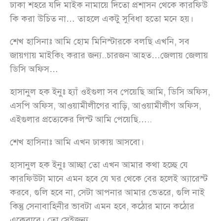
ঢাকা শহরে যদি মাইক নামায়ে দিতো প্রশাসন থেকে কারফিউ
কি করা উচিত না… তাহলে একটু সুবিধা হতো মনে হয়।
শেখ হাসিনাঃ আমি হোম মিনিস্টারকে বলছি এখনি, সব
জায়গায় মাইকিং করার জন্য..চারজন আহত…জেলায় জেলায়
ডিসি অফিস…
হাসানুল হক ইনুঃ হ্যাঁ ওইগুলা সব পেয়েছি আমি, ডিসি অফিস,
এসপি অফিস, আওয়ামীলীগের বাড়ি, আওয়ামীলীগ অফিস,
এইগুলার প্রত্যেকের লিস্ট আমি পেয়েছি…..
শেখ হাসিনাঃ আমি এখন ঢাকায় আসবো।
হাসানুল হক ইনুঃ আচ্ছা তো এখন আমার কথা হচ্ছে যে
কারফিউটা মানে এমন হবে যে ঘর থেকে বের হলেই অ্যারেস্ট
করবে, গুলি হবে না, সেটা আপনার আমার ভেতরে, গুলি নাই
কিন্তু সেনাবাহিনীর ভাবটা এমন হবে, কঠোর মানে কঠোর
একেবারে। তো সেইজন্য…