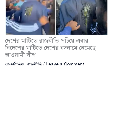
দেশের মাটিতে রাজনীতি পচিয়ে এবার
বিদেশের মাটিতে দেশের বদনামে নেমেছে
আওয়ামী লীগ
আন্তর্জাতিক
,
রাজনীতি
/
Leave a Comment
১৬ বছরের সীমাহীন দুঃশাসন, জোরপূর্বক ক্ষমতা দখল,
রাজনৈতিক প্রতিহিংসা—আর তার শেষ দৃশ্য যেন সদ্য ঘটে
যাওয়া জুলাইয়ের গণহত্যা। এতসব ধ্বংসের পরও থামেনি
আওয়ামী লীগ। দেশের রাজনৈতিক পরিবেশ, গণতন্ত্রের চর্চা,
নাগরিক অধিকার, মতপ্রকাশের স্বাধীনতা, পরমতসহিষ্ণুতা—