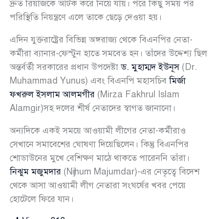
দ্রুত রিয়াজকে আটক করে নিয়ে যায়। পরে কিছু সময় পর
পরিস্থিতি নিয়ন্ত্রণে এলে তাকে ছেড়ে দেওয়া হয়।
এদিন যুক্তরাষ্ট্রের বিভিন্ন অঙ্গরাজ্য থেকে বিএনপির নেতা-
কর্মীরা ব্যানার-ফেস্টুন হাতে সমবেত হন। তাঁদের উদ্দেশ্য ছিল
অন্তর্বর্তী সরকারের প্রধান উপদেষ্টা
ড. মুহাম্মদ ইউনূস
(Dr.
Muhammad Yunus) এবং বিএনপি মহাসচিব
মির্জা
ফখরুল ইসলাম আলমগীর
(Mirza Fakhrul Islam
Alamgir)সহ দলের শীর্ষ নেতাদের স্বাগত জানানো।
অন্যদিকে একই সময়ে আওয়ামী লীগের নেতা-কর্মীরাও
সেখানে সমাবেশের ঘোষণা দিয়েছিলেন। কিন্তু বিএনপির
শোডাউনের মুখে বেশিক্ষণ মাঠে থাকতে পারেননি তাঁরা।
নিঝুম মজুমদার
(Nijhum Majumdar)-এর নেতৃত্বে বিদেশ
থেকে আসা আওয়ামী লীগ নেতারা সংঘর্ষের খবর পেয়ে
হোটেলে ফিরে যান।