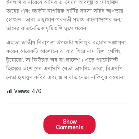
ইসলামীর নায়েবে আমির ড. সৈয়দ আবদুল্লাহ মোহাম্মদ
তাহের এবং জাতীয় নাগরিক পার্টির সদস্য-সচিব আখতার
হোসেন। তারা অভ্যুত্থান-পরবর্তী সময়ে বাংলাদেশের জন্য
তাদের রাজনৈতিক দৃষ্টিভঙ্গি তুলে ধরেন।
এছাড়া জাতীয় নিরাপত্তা উপদেষ্টা খলিলুর রহমান সঞ্চালনা
করেন আরেকটি আলোচনার, যার শিরোনাম ছিল ‘শেপিং
টুমোরো: দ্য ফিউচার অব বাংলাদেশ’। এতে প্যানেলিস্ট
হিসেবে অংশ নেন এনসিপি নেতা তাসনিম জারা, বিএনপি
নেতা হুমায়ুন কবির এবং জামায়াত নেতা নাকিবুর রহমান।
Views:
476
Show
Comments