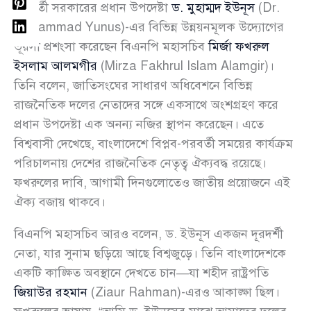
অন্তর্বর্তী সরকারের প্রধান উপদেষ্টা
ড. মুহাম্মদ ইউনূস
(Dr.
Muhammad Yunus)-এর বিভিন্ন উন্নয়নমূলক উদ্যোগের
ভূয়সী প্রশংসা করেছেন বিএনপি মহাসচিব
মির্জা ফখরুল
ইসলাম আলমগীর
(Mirza Fakhrul Islam Alamgir)।
তিনি বলেন, জাতিসংঘের সাধারণ অধিবেশনে বিভিন্ন
রাজনৈতিক দলের নেতাদের সঙ্গে একসাথে অংশগ্রহণ করে
প্রধান উপদেষ্টা এক অনন্য নজির স্থাপন করেছেন। এতে
বিশ্ববাসী দেখেছে, বাংলাদেশে বিপ্লব-পরবর্তী সময়ের কার্যক্রম
পরিচালনায় দেশের রাজনৈতিক নেতৃত্ব ঐক্যবদ্ধ রয়েছে।
ফখরুলের দাবি, আগামী দিনগুলোতেও জাতীয় প্রয়োজনে এই
ঐক্য বজায় থাকবে।
বিএনপি মহাসচিব আরও বলেন, ড. ইউনূস একজন দূরদর্শী
নেতা, যার সুনাম ছড়িয়ে আছে বিশ্বজুড়ে। তিনি বাংলাদেশকে
একটি কাঙ্ক্ষিত অবস্থানে দেখতে চান—যা শহীদ রাষ্ট্রপতি
জিয়াউর রহমান
(Ziaur Rahman)-এরও আকাঙ্ক্ষা ছিল।