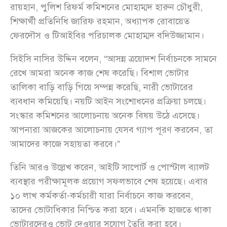
রায়হান, পুলিশ রিফর্ম কমিশনের মোহাম্মদ হারুন চৌধুরী,
শিক্ষার্থী প্রতিনিধি জারিফ রহমান, অধ্যাপক রোবায়েত
ফেরদৌস ও টিআইবির পরিচালক মোহাম্মদ বদিউজ্জামান।
সিইসি নাসির উদ্দিন বলেন, “আসন্ন ত্রয়োদশ নির্বাচনকে সামনে
রেখে আমরা অনেক কাজ শেষ করেছি। বিশাল ভোটার
তালিকা বাড়ি বাড়ি গিয়ে সম্পন্ন করেছি, নারী ভোটারের
ব্যবধান কমিয়েছি। নয়টি আইন সংশোধনের প্রক্রিয়া চলছে।
সংস্কার কমিশনের আলোচনায় অনেক বিষয় উঠে এসেছে।
আপনারা আজকের আলোচনায় যেসব গ্যাপ পূরণ করবেন, তা
আমাদের কাজে সহায়তা করবে।”
তিনি আরও উল্লেখ করেন, আইটি সাপোর্ট ও পোস্টাল ব্যালট
ব্যবস্থার পরীক্ষামূলক প্রয়োগ সফলভাবে শেষ হয়েছে। এবার
১০ লাখ কর্মকর্তা-কর্মচারী যারা নির্বাচনে কাজ করবেন,
তাদের ভোটাধিকার নিশ্চিত করা হবে। এমনকি হাজতে থাকা
ভোটারদেরও ভোট দেওয়ার সুযোগ তৈরি করা হবে।