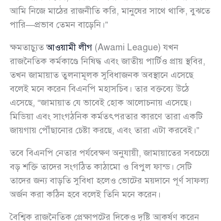
আমি নিজে মাঠের রাজনীতি করি, মানুষের সাথে থাকি, বুঝতে
পারি—প্রভাব তেমন বাড়েনি।”
ক্ষমতাচ্যুত
আওয়ামী লীগ
(Awami League) যখন
রাজনৈতিক কর্মকাণ্ডে নিষিদ্ধ এবং জাতীয় পার্টিও প্রায় স্থবির,
তখন জামায়াত তুলনামূলক সুবিধাজনক অবস্থানে এসেছে
বলেই মনে করেন বিএনপি মহাসচিব। তার বক্তব্যে উঠে
এসেছে, “জামায়াত যে ভাবেই হোক আলোচনায় এসেছে।
মিডিয়া এবং সাংগঠনিক কর্মতৎপরতার কারণে তারা একটি
জায়গায় পৌঁছানোর চেষ্টা করছে, এবং তারা এটা করবেই।”
তবে বিএনপি নেতার পর্যবেক্ষণ অনুযায়ী, জামায়াতের সবচেয়ে
বড় শক্তি তাদের সংগঠিত কাঠামো ও বিপুল ফান্ড। সেটি
তাদের জন্য বাড়তি সুবিধা হলেও ভোটের ময়দানে পূর্ণ সাফল্য
অর্জন করা কঠিন হবে বলেই তিনি মনে করেন।
বৈশ্বিক রাজনৈতিক প্রেক্ষাপটের দিকেও দৃষ্টি আকর্ষণ করেন