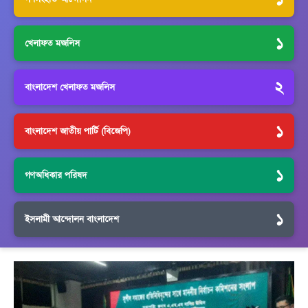
১
খেলাফত মজলিস
২
বাংলাদেশ খেলাফত মজলিস
১
বাংলাদেশ জাতীয় পার্টি (বিজেপি)
১
গণঅধিকার পরিষদ
১
ইসলামী আন্দোলন বাংলাদেশ