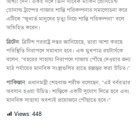
আখ্যা দেন। একই সঙ্গে তিনি সাবেক মার্কিন প্রেসিডেন্ট
ডোনাল্ড ট্রাম্পের গাজার শান্তি পরিকল্পনার সমালোচনা করে
এটিকে “ক্ষুধার্ত মানুষের মৃত্যু নিয়ে শান্তি পরিকল্পনা” বলে
অভিহিত করেন।
ব্রিটেন
: ব্রিটিশ পররাষ্ট্র দপ্তর জানিয়েছে, তারা আশা করছে
পরিস্থিতি নিরাপদে সমাধান হবে। এক মুখপাত্র রয়টার্সকে
বলেন, “বহরের সাহায্য নিরাপদে গাজায় পৌঁছে দেওয়ার জন্য
মাঠ পর্যায়ের মানবিক সংস্থাগুলির হাতে হস্তান্তর করা উচিত।”
পাকিস্তান
: প্রধানমন্ত্রী শেহবাজ শরীফ বলেছেন, “এই বর্বরতার
অবসান হওয়া উচিত। শান্তিকে একটি সুযোগ দিতে হবে এবং
মানবিক সাহায্য অবশ্যই প্রয়োজনে পৌঁছাতে হবে।”
Views:
448