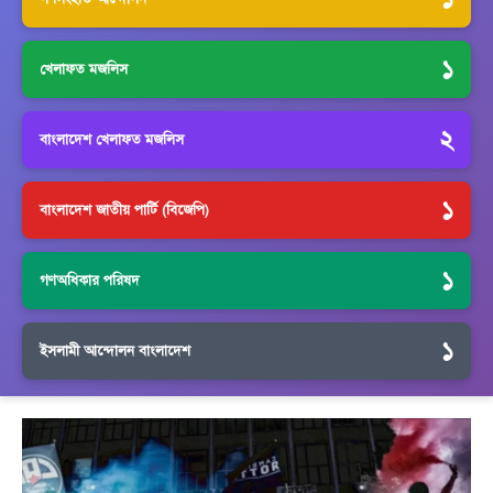
১
খেলাফত মজলিস
২
বাংলাদেশ খেলাফত মজলিস
১
বাংলাদেশ জাতীয় পার্টি (বিজেপি)
১
গণঅধিকার পরিষদ
১
ইসলামী আন্দোলন বাংলাদেশ