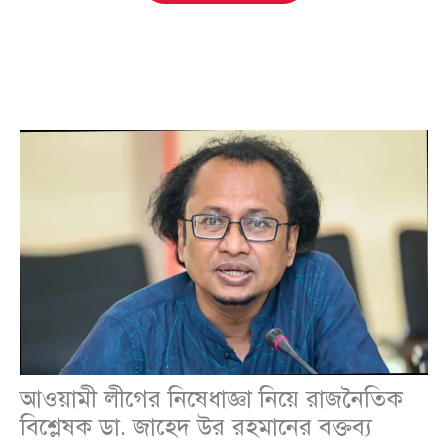
আওয়ামী লীগের নিষেধাজ্ঞা নিয়ে রাজনৈতিক
বিশ্লেষক ডা. জাহেদ উর রহমানের বক্তব্য