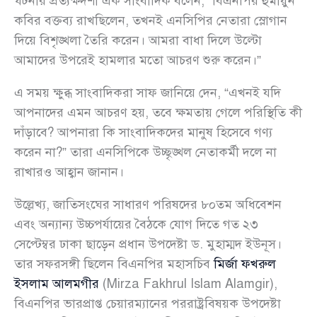
ঘটনার প্রত্যক্ষদর্শী এক সাংবাদিক বলেন, “বিএনপির হুমায়ুন
কবির বক্তব্য রাখছিলেন, তখনই এনসিপির নেতারা স্লোগান
দিয়ে বিশৃঙ্খলা তৈরি করেন। আমরা বাধা দিলে উল্টো
আমাদের উপরেই হামলার মতো আচরণ শুরু করেন।”
এ সময় ক্ষুব্ধ সাংবাদিকরা সাফ জানিয়ে দেন, “এখনই যদি
আপনাদের এমন আচরণ হয়, তবে ক্ষমতায় গেলে পরিস্থিতি কী
দাঁড়াবে? আপনারা কি সাংবাদিকদের মানুষ হিসেবে গণ্য
করেন না?” তারা এনসিপিকে উচ্ছৃঙ্খল নেতাকর্মী দলে না
রাখারও আহ্বান জানান।
উল্লেখ্য, জাতিসংঘের সাধারণ পরিষদের ৮০তম অধিবেশন
এবং অন্যান্য উচ্চপর্যায়ের বৈঠকে যোগ দিতে গত ২৩
সেপ্টেম্বর ঢাকা ছাড়েন প্রধান উপদেষ্টা ড. মুহাম্মদ ইউনূস।
তার সফরসঙ্গী ছিলেন বিএনপির মহাসচিব
মির্জা ফখরুল
ইসলাম আলমগীর
(Mirza Fakhrul Islam Alamgir),
বিএনপির ভারপ্রাপ্ত চেয়ারম্যানের পররাষ্ট্রবিষয়ক উপদেষ্টা