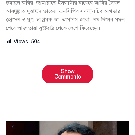
হুমায়ুন কবির, জামায়াতে ইসলামীর নায়েবে আমির সৈয়দ
আবদুল্লাহ মুহাম্মদ তাহের, এনসিপির সদস্যসচিব আখতার
হোসেন ও যুগ্ম আহ্বায়ক ডা. তাসনিম জারা। নয় দিনের সফর
শেষে আজ তারা যুক্তরাষ্ট্র থেকে দেশে ফিরেছেন।
Views:
504
Show
Comments