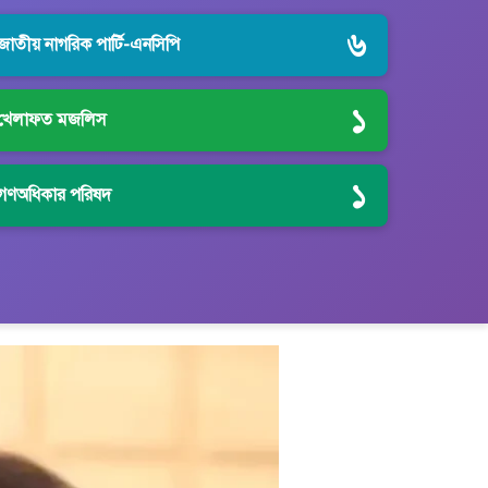
৬
জাতীয় নাগরিক পার্টি-এনসিপি
১
খেলাফত মজলিস
১
গণঅধিকার পরিষদ