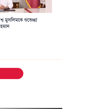
ব মুসলিমকে শুভেচ্ছা
 রহমান