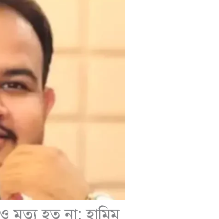
 মৃত্যু হত না: হামিম