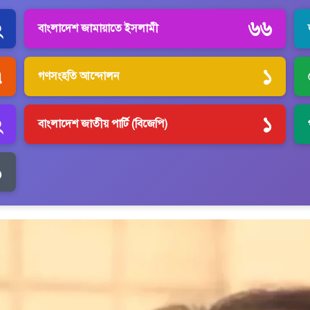
২
৬৬
বাংলাদেশ জামায়াতে ইসলামী
৭
১
গণসংহতি আন্দোলন
২
১
বাংলাদেশ জাতীয় পার্টি (বিজেপি)
১