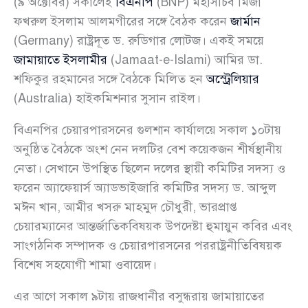
(৯ অক্টোবর) সকালেই
বিএনপি
(BNP) মহাসচিব মির্জা
ফখরুল ইসলাম আলমগীরের সঙ্গে বৈঠক করেন
জার্মান
(Germany) রাষ্ট্রদূত ড. রুডিগার লোটজ। একই সময়ে
জামায়াতে ইসলামীর
(Jamaat-e-Islami) আমির ডা.
শফিকুর রহমানের সঙ্গে বৈঠকে মিলিত হন
অস্ট্রেলিয়ার
(Australia) হাইকমিশনার সুসান রাইল।
বিএনপির চেয়ারপারসনের গুলশান কার্যালয়ে সকাল ১০টায়
অনুষ্ঠিত বৈঠকে অংশ নেন দলটির বেশ কয়েকজন শীর্ষস্থানীয়
নেতা। সেখানে উপস্থিত ছিলেন দলের স্থায়ী কমিটির সদস্য ও
ফরেন অ্যাফেয়ার্স অ্যাডভাইজারি কমিটির সদস্য ড. আব্দুল
মঈন খান, আমীর খসরু মাহমুদ চৌধুরী, ভারপ্রাপ্ত
চেয়ারম্যানের আন্তর্জাতিকবিষয়ক উপদেষ্টা হুমায়ুন কবির এবং
সাংগঠনিক সম্পাদক ও চেয়ারপারসনের পররাষ্ট্রনীতিবিষয়ক
বিশেষ সহযোগী শামা ওবায়েদ।
এর আগে সকাল ৯টায় রাজধানীর বসুন্ধরায় জামায়াতের