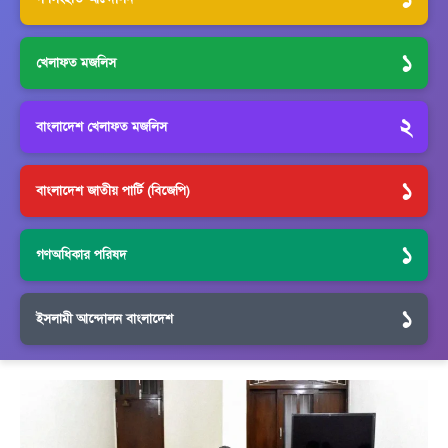
১
খেলাফত মজলিস
২
বাংলাদেশ খেলাফত মজলিস
১
বাংলাদেশ জাতীয় পার্টি (বিজেপি)
১
গণঅধিকার পরিষদ
১
ইসলামী আন্দোলন বাংলাদেশ