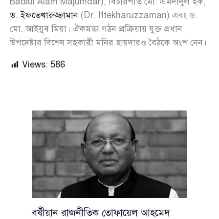
Badiul Alam Majumdar), বিচারপতি মো. এমদাদুল হক,
ড. ইফতেখারুজ্জামান
(Dr. Iftekharuzzaman) এবং ড.
মো. আইয়ুব মিয়া। ঐকমত্য গঠন প্রক্রিয়ায় যুক্ত প্রধান
উপদেষ্টার বিশেষ সহকারী মনির হায়দারও বৈঠকে অংশ নেন।
Views:
586
বর্ষীয়ান রাজনীতিক তোফায়েল আহমেদ