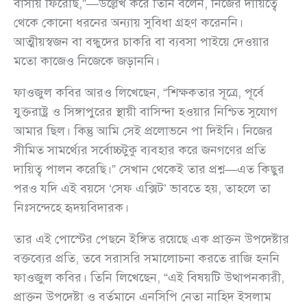
বাসায় ফিরেছি,”—উল্লেখ করে তিনি বলেন, নিজের দায়িত্বে
থেকে কোনো ধরনের অন্যায় সুবিধা গ্রহণ করেননি।
আত্মীয়স্বজন বা বন্ধুদের চাকরি বা ব্যবসা পাইয়ে দেওয়ার
মতো কাজেও নিজেকে জড়াননি।
ফাওজুল কবির আরও লিখেছেন, “শিক্ষকতার সূত্রে, পূর্বে
যুক্তরাষ্ট্র ও সিঙ্গাপুরের স্থায়ী বাসিন্দা হওয়ার নিশ্চিত সুযোগ
আমার ছিল। কিন্তু আমি সেই প্রলোভনে পা দিইনি। নিজের
সীমিত সামর্থ্যের সর্বোচ্চটুকু ব্যবহার করে জনগণের প্রতি
দায়িত্ব পালন করেছি।” সেখান থেকেই তার প্রশ্ন—এত কিছুর
পরও যদি এই বয়সে ‘সেফ এক্সিট’ ভাবতে হয়, তাহলে তা
নিঃসন্দেহে হৃদয়বিদারক।
তার এই পোস্টের পেছনে ইঙ্গিত রয়েছে এক প্রাক্তন উপদেষ্টার
বক্তব্যের প্রতি, তবে সরাসরি সমালোচনা করতে রাজি হননি
ফাওজুল কবির। তিনি লিখেছেন, “এই বিষয়টি উত্থাপনকারী,
প্রাক্তন উপদেষ্টা ও বর্তমানে এনসিপি নেতা নাহিদ ইসলাম