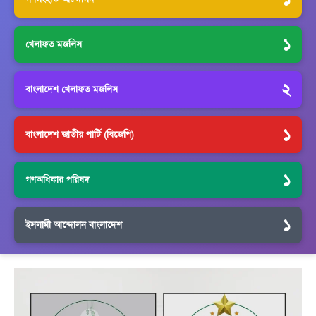
১
খেলাফত মজলিস
২
বাংলাদেশ খেলাফত মজলিস
১
বাংলাদেশ জাতীয় পার্টি (বিজেপি)
১
গণঅধিকার পরিষদ
১
ইসলামী আন্দোলন বাংলাদেশ