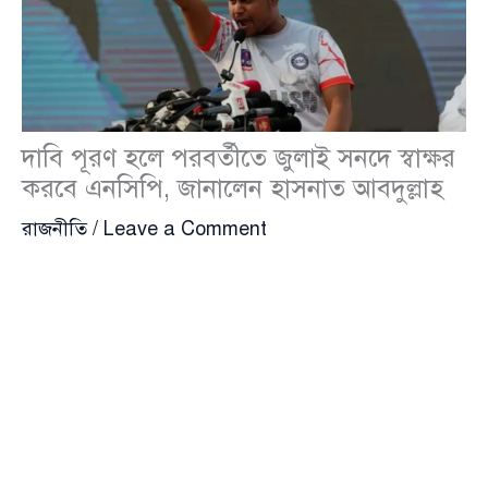
দাবি পূরণ হলে পরবর্তীতে জুলাই সনদে স্বাক্ষর
করবে এনসিপি, জানালেন হাসনাত আবদুল্লাহ
রাজনীতি
/
Leave a Comment
জুলাই সনদ স্বাক্ষর অনুষ্ঠানে অংশ নেবে না
জাতীয় নাগরিক
পার্টি
(এনসিপি)। তবে দলটির দাবি পূরণ হলে পরবর্তীতে
সনদে স্বাক্ষর করতে পারে বলে জানিয়েছেন দলের
দক্ষিণাঞ্চলের মুখ্য সংগঠক
হাসনাত আবদুল্লাহ
(Hasnat
Abdullah)।
শুক্রবার (১৭ অক্টোবর) সকালে নিজের ভেরিফায়েড ফেসবুক